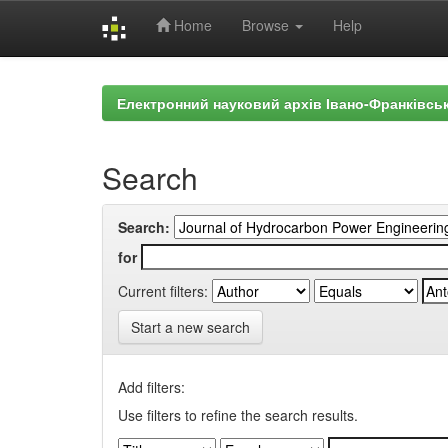
Home
Browse
Help
Skip
navigation
Електронний науковий архів Івано-Франківськ
Search
Search:
for
Current filters:
Start a new search
Add filters:
Use filters to refine the search results.