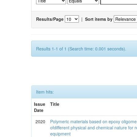
Results/Page
|
Sort items by
Results 1-1 of 1 (Search time: 0.001 seconds).
Item hits:
Issue
Title
Date
2020
Polymeric materials based on epoxy oligom
ofdifferent physical and chemical nature for 
equipment