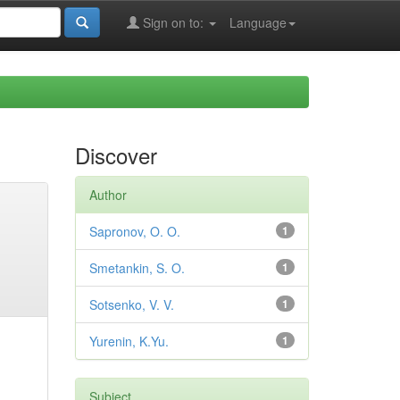
Sign on to:
Language
Discover
Author
Sapronov, O. O.
1
Smetankin, S. O.
1
Sotsenko, V. V.
1
Yurenin, K.Yu.
1
Subject