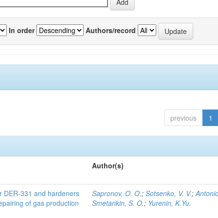
In order
Authors/record
previous
1
Author(s)
er DER-331 and hardeners
Sapronov, O. O.
;
Sotsenko, V. V.
;
Antonio
repairing of gas production
Smetankin, S. O.
;
Yurenin, K.Yu.