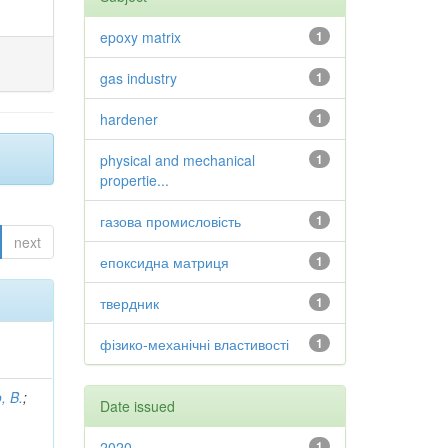
epoxy matrix
1
gas industry
1
hardener
1
physical and mechanical
1
propertie...
газова промисловість
1
next
епоксидна матриця
1
твердник
1
фізико-механічні властивості
1
, B.
;
Date issued
2020
1