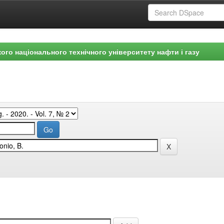
ого національного технічного університету нафти і газу