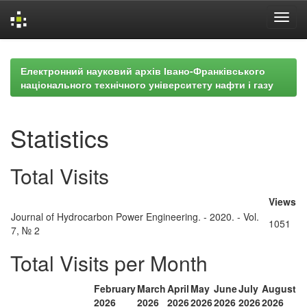
Skip
navigation
Електронний науковий архів Івано-Франківського
національного технічного університету нафти і газу
Statistics
Total Visits
Views
Journal of Hydrocarbon Power Engineering. - 2020. - Vol.
1051
7, № 2
Total Visits per Month
February
March
April
May
June
July
August
2026
2026
2026
2026
2026
2026
2026