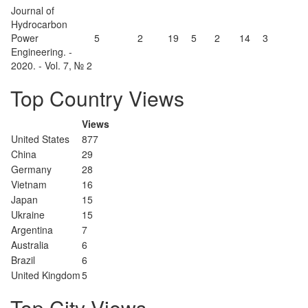
Journal of
Hydrocarbon
Power
5
2
19
5
2
14
3
Engineering. -
2020. - Vol. 7, № 2
Top Country Views
Views
United States
877
China
29
Germany
28
Vietnam
16
Japan
15
Ukraine
15
Argentina
7
Australia
6
Brazil
6
United Kingdom
5
Top City Views