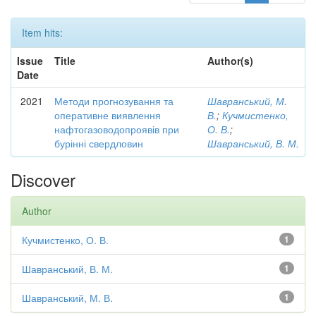
Item hits:
Issue
Title
Author(s)
Date
2021
Методи прогнозування та
Шавранський, М.
оперативне виявлення
В.
;
Кучмистенко,
нафтогазоводопроявів при
О. В.
;
бурінні свердловин
Шавранський, В. М.
Discover
Author
Кучмистенко, О. В.
1
Шавранський, В. М.
1
Шавранський, М. В.
1