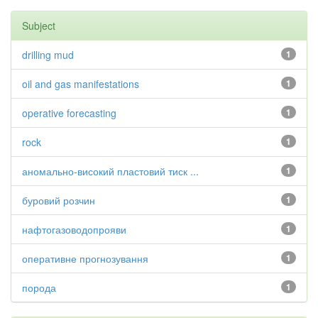
Subject
drilling mud
1
oil and gas manifestations
1
operative forecasting
1
rock
1
аномально-високий пластовий тиск ...
1
буровий розчин
1
нафтогазоводопрояви
1
оперативне прогнозування
1
порода
1