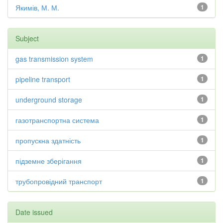
Якимів, М. М.
1
Subject
gas transmission system
1
pipeline transport
1
underground storage
1
газотранспортна система
1
пропускна здатність
1
підземне зберігання
1
трубопровідний транспорт
1
Date issued