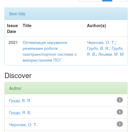
Item hits:
Issue
Title
Author(s)
Date
2021
Оптимізація керування
Чернова, О. Т.
;
режимами роботи
Грудз, В. Я.
;
Грудз,
газотранспортної системи з
Я. В.
;
Якимів, М. М.
використанням ПСГ
Discover
Author
Грудз, В. Я.
1
Грудз, Я. В.
1
Чернова, О. Т.
1