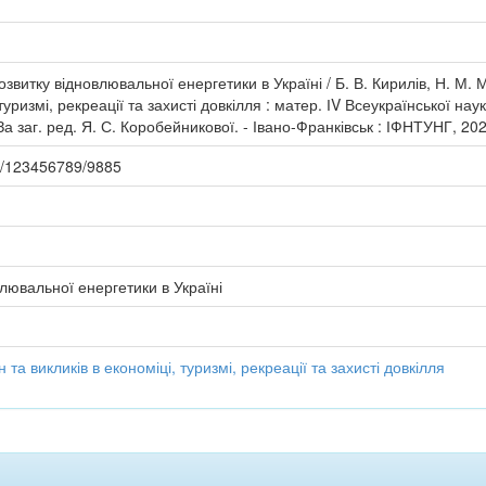
озвитку відновлювальної енергетики в Україні / Б. В. Кирилів, Н. М.
 туризмі, рекреації та захисті довкілля : матер. ІV Всеукраїнської на
 За заг. ред. Я. С. Коробейникової. - Івано-Франківськ : ІФНТУНГ, 202
le/123456789/9885
лювальної енергетики в Україні
та викликів в економіці, туризмі, рекреації та захисті довкілля