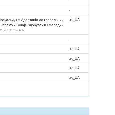
-
-
 Москальчук // Адаптація до глобальних
uk_UA
ук.-практич. конф. здобувачів і молодих
5. - С,372-374.
-
uk_UA
uk_UA
uk_UA
uk_UA