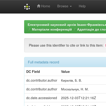
Home
Browse
Help
Skip
navigation
Електронний науковий архів Івано-Франківськ
Матеріали конференцій
Адаптація до гло
Please use this identifier to cite or link to this item:
Full metadata record
DC Field
Value
dc.contributor.author
Кирилів, Б. В.
dc.contributor.author
Москальчук, Н. М.
dc.date.accessioned
2025-12-03T12:21:16Z