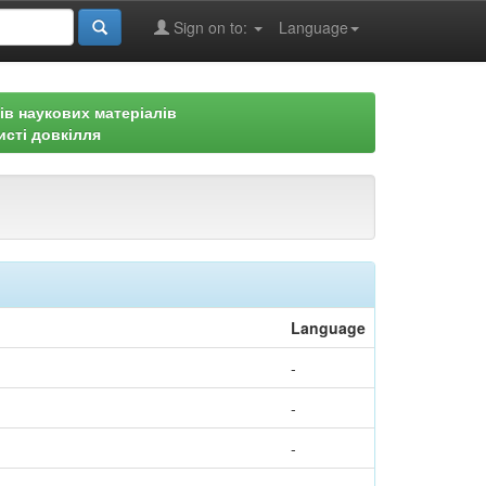
Sign on to:
Language
ів наукових матеріалів
исті довкілля
Language
-
-
-