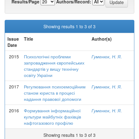
Results/Page
Authors/Record:
Showing results 1 to 3 of 3
Issue
Title
Author(s)
Date
2015
Психологічні проблеми
Гуменюк, Н. Я.
запровадження європейських
стандартів у вищу технічну
освіту України
2017
Регулювання психоемоційним
Гуменюк, Н. Я.
станом юриста в процесі
надання правової допомоги
2016
Формування інформаційної
Гуменюк, Н. Я.
культури майбутніх фахівців
нафтогазового профілю
Showing results 1 to 3 of 3