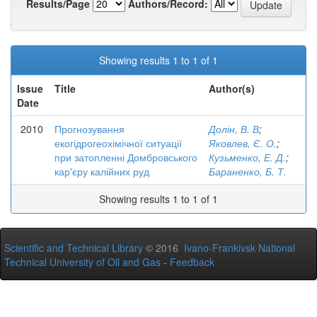
Results/Page
Authors/Record:
Showing results 1 to 1 of 1
Issue
Title
Author(s)
Date
2010
Прогнозування
Долін, В. В
;
екогідрогеохімічної ситуації
Яковлев, Є. О.
;
при затопленні Домбровського
Кузьменко, Е. Д.
;
кар'єру калійних руд
Бараненко, Б. Т.
Showing results 1 to 1 of 1
Scientific and Technical Library
© 2016
Ivano-Frankivsk National
Technical University of Oil and Gas
-
Feedback