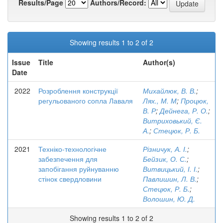
Results/Page
Authors/Record:
Showing results 1 to 2 of 2
Issue
Title
Author(s)
Date
2022
Розроблення конструкції
Михайлюк, В. В.
;
регульованого сопла Лаваля
Лях., М. М
;
Процюк,
В. Р
;
Дейнега, Р. О.
;
Витриховький, Є.
А.
;
Стецюк, Р. Б.
2021
Техніко-технологічне
Різничук, А. І.
;
забезпечення для
Бейзик, О. С.
;
запобігання руйнуванню
Витвицький, І. І.
;
стінок свердловини
Павлишин, Л. В.
;
Стецюк, Р. Б.
;
Волошин, Ю. Д.
Showing results 1 to 2 of 2