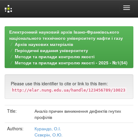
Skip
navigation
Електронний науковий архів Івано-Франківського
національного технічного університету нафти і газу
Архів наукових матеріалів
Періодичні видання університету
Методи та прилади контролю якості
Методи та прилади контролю якості - 2025 - №1(54)
Please use this identifier to cite or link to this item:
http://elar.nung.edu.ua/handle/123456789/10023
Title:
Аналіз причин виникнення дефектів гнутих
профілів
Authors:
Курандо, О.І.
Сєвєрін, О.Ю.