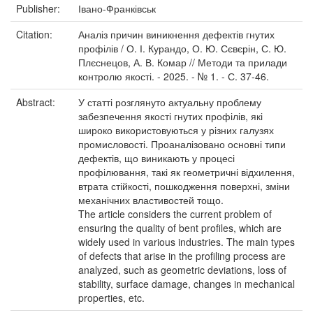
Publisher:
Івано-Франківськ
Citation:
Аналіз причин виникнення дефектів гнутих
профілів / О. І. Курандо, О. Ю. Сєвєрін, С. Ю.
Плєснецов, А. В. Комар // Методи та прилади
контролю якості. - 2025. - № 1. - С. 37-46.
Abstract:
У статті розглянуто актуальну проблему
забезпечення якості гнутих профілів, які
широко використовуються у різних галузях
промисловості. Проаналізовано основні типи
дефектів, що виникають у процесі
профілювання, такі як геометричні відхилення,
втрата стійкості, пошкодження поверхні, зміни
механічних властивостей тощо.
The article considers the current problem of
ensuring the quality of bent profiles, which are
widely used in various industries. The main types
of defects that arise in the profiling process are
analyzed, such as geometric deviations, loss of
stability, surface damage, changes in mechanical
properties, etc.