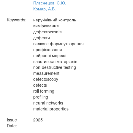
Плєснецов, С.Ю.
Комар, А.В.
Keywords:
неруйнівний контроль
вимірювання
дефектоскопія
дефекти
валкове формоутворення
профілювання
нейронні мережі
властивості матеріалів
non-destructive testing
measurement
defectoscopy
defects
roll forming
profiling
neural networks
material properties
Issue
2025
Date: