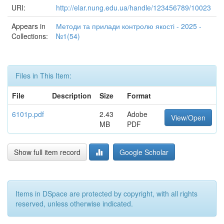
URI:
http://elar.nung.edu.ua/handle/123456789/10023
Appears in
Методи та прилади контролю якості - 2025 -
Collections:
№1(54)
Files in This Item:
File
Description
Size
Format
6101p.pdf
2.43
Adobe
View/Open
MB
PDF
Show full item record
Google Scholar
Items in DSpace are protected by copyright, with all rights
reserved, unless otherwise indicated.