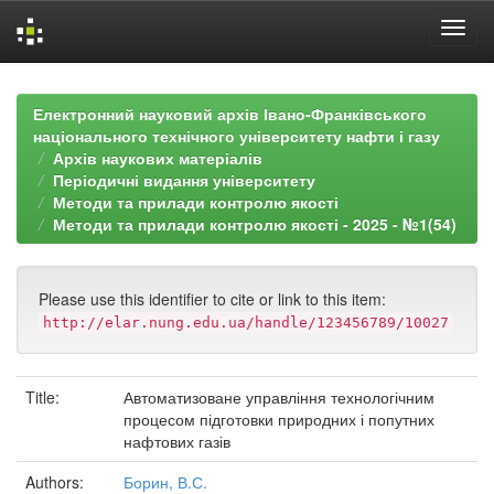
Skip
navigation
Електронний науковий архів Івано-Франківського
національного технічного університету нафти і газу
Архів наукових матеріалів
Періодичні видання університету
Методи та прилади контролю якості
Методи та прилади контролю якості - 2025 - №1(54)
Please use this identifier to cite or link to this item:
http://elar.nung.edu.ua/handle/123456789/10027
Title:
Автоматизоване управління технологічним
процесом підготовки природних і попутних
нафтових газів
Authors:
Борин, В.С.