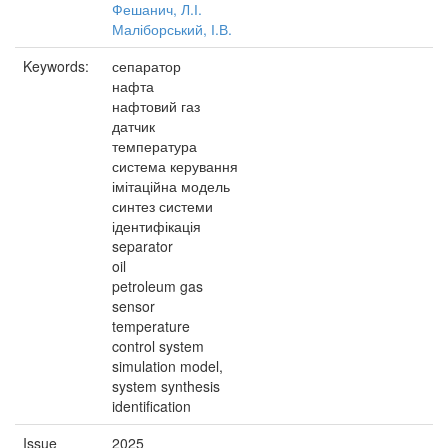
Фешанич, Л.І.
Маліборський, І.В.
Keywords:
сепаратор
нафта
нафтовий газ
датчик
температура
система керування
імітаційна модель
синтез системи
ідентифікація
separator
oil
petroleum gas
sensor
temperature
control system
simulation model,
system synthesis
identification
Issue
2025