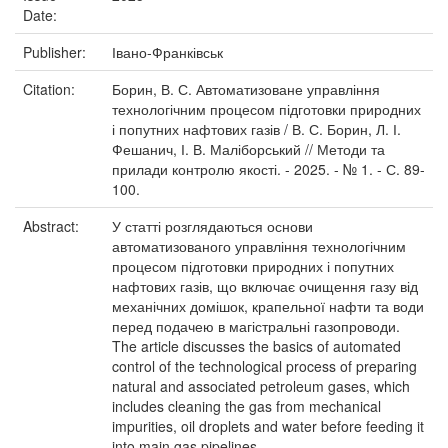
Date:
Publisher:
Івано-Франківськ
Citation:
Борин, В. С. Автоматизоване управління
технологічним процесом підготовки природних
і попутних нафтових газів / В. С. Борин, Л. І.
Фешанич, І. В. Маліборський // Методи та
прилади контролю якості. - 2025. - № 1. - С. 89-
100.
Abstract:
У статті розглядаються основи
автоматизованого управління технологічним
процесом підготовки природних і попутних
нафтових газів, що включає очищення газу від
механічних домішок, крапельної нафти та води
перед подачею в магістральні газопроводи.
The article discusses the basics of automated
control of the technological process of preparing
natural and associated petroleum gases, which
includes cleaning the gas from mechanical
impurities, oil droplets and water before feeding it
into main gas pipelines.