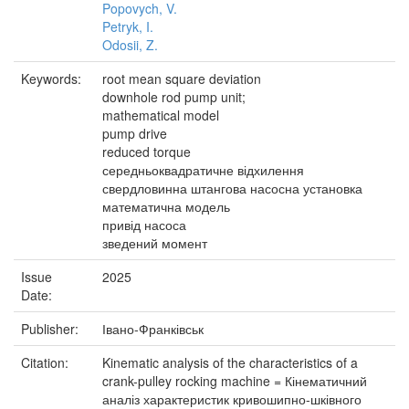
Popovych, V.
Petryk, I.
Odosii, Z.
Keywords:
root mean square deviation
downhole rod pump unit;
mathematical model
pump drive
reduced torque
середньоквадратичне відхилення
свердловинна штангова насосна установка
математична модель
привід насоса
зведений момент
Issue
2025
Date:
Publisher:
Івано-Франківськ
Citation:
Kinematic analysis of the characteristics of a
crank-pulley rocking machine = Кінематичний
аналіз характеристик кривошипно-шківного