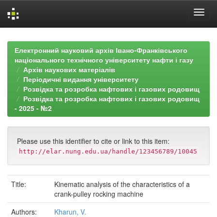
Skip
navigation
Електронний науковий архів Івано-Франківського
національного технічного університету нафти і газу
Архів наукових матеріалів
Періодичні видання університету
Розвідка та розробка нафтових і газових родовищ
Розвідка та розробка нафтових і газових родовищ
- 2025 - №2
Please use this identifier to cite or link to this item:
http://elar.nung.edu.ua/handle/123456789/10045
Title:
Kinematic analysis of the characteristics of a
crank-pulley rocking machine
Authors:
Kharun, V.