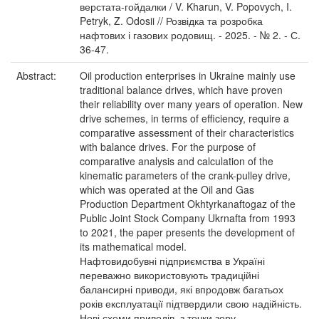
верстата-гойдалки / V. Kharun, V. Popovych, I.
Petryk, Z. Odosii // Розвідка та розробка
нафтових і газових родовищ. - 2025. - № 2. - С.
36-47.
Abstract:
Oil production enterprises in Ukraine mainly use
traditional balance drives, which have proven
their reliability over many years of operation. New
drive schemes, in terms of efficiency, require a
comparative assessment of their characteristics
with balance drives. For the purpose of
comparative analysis and calculation of the
kinematic parameters of the crank-pulley drive,
which was operated at the Oil and Gas
Production Department Okhtyrkanaftogaz of the
Public Joint Stock Company Ukrnafta from 1993
to 2021, the paper presents the development of
its mathematical model.
Нафтовидобувні підприємства в Україні
переважно використовують традиційні
балансирні приводи, які впродовж багатьох
років експлуатації підтвердили свою надійність.
Нові схеми приводів, з точки зору