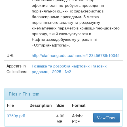
ефективності, потребують проведення
порівняльної оцінки їх характеристик з
балансирними приводами. З метою
порівняльного аналізу та розрахунку
кінематичних параметрів кривошипно-шківного
приводу, який експлуатувався в
Нафтогазовидобувному управлінні
«Охтирканафтогаз».
URI:
http://elar.nung.edu.ua/handle/123456789/10045
Appears in
Розвідка та розробка нафтових і газових
Collections:
родовищ - 2025 - №2
Files in This Item:
File
Description
Size
Format
9759p.pdf
4.02
Adobe
View/Open
MB
PDF