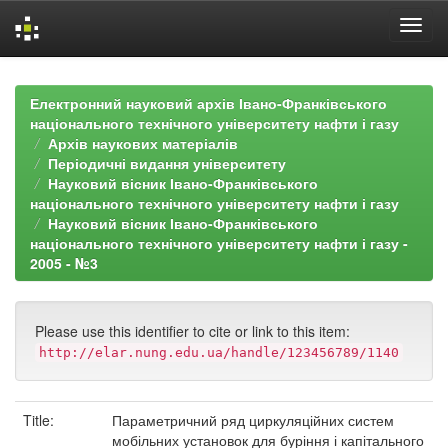
Skip
navigation
Електронний науковий архів Івано-Франківського
національного технічного університету нафти і газу
Архів наукових матеріалів
Періодичні видання університету
Науковий вісник Івано-Франківського
національного технічного університету нафти і газу
Науковий вісник Івано-Франківського
національного технічного університету нафти і газу -
2005 - №3
Please use this identifier to cite or link to this item:
http://elar.nung.edu.ua/handle/123456789/1140
Title:
Параметричний ряд циркуляційних систем
мобільних установок для буріння і капітального