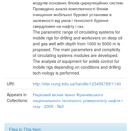
модулів основних блоків циркуляційних систем.
Проведено аналіз комплектності блоків
очищення мобільної бурової установки в
залежності від умов і технології буріння
свердловин на нафту і газ.
The parametric range of circulating systems for
mobile rigs for drilling and workovers on deep oil
and gas well with depth from 1000 to 5000 m is
proposed. The main parameters and complicity
of circulating systems modules are developed.
The analysis of equipment for solids control for
mobile rigs depending on conditions and drilling
tech-nology is performed.
URI:
http://elar.nung.edu.ua/handle/123456789/1140
Appears in
Науковий вісник Івано-Франківського
Collections:
національного технічного університету нафти і
газу - 2005 - №3
Files in This Item: