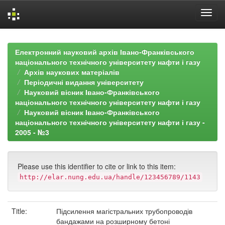
Skip
navigation
Електронний науковий архів Івано-Франківського
національного технічного університету нафти і газу
Архів наукових матеріалів
Періодичні видання університету
Науковий вісник Івано-Франківського
національного технічного університету нафти і газу
Науковий вісник Івано-Франківського
національного технічного університету нафти і газу -
2005 - №3
Please use this identifier to cite or link to this item:
http://elar.nung.edu.ua/handle/123456789/1143
Title:
Підсилення магістральних трубопроводів
бандажами на розширному бетоні