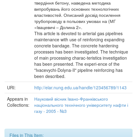
твердіння бетону, наведена методика
випробувань його основних технологічних
властивостей. Описаний досвід посилення
трубопроводу в польових умовах на (МГ
«Івацевичі – Долина 2».
This article is devoted to arterial gas pipelines
maintenance with use of reinforcing expanding
concrete bandage. The concrete hardening
processes has been investigated. The technique
of main processing charac-teristics investigation
has been presented. The experi-ence of the
"Ivacevychi-Dolyna-II" pipeline reinforcing has
been described.
URI:
http://elar.nung.edu.ua/handle/123456789/1143
Appears in
Науковий вісник Івано-Франківського
Collections:
національного технічного університету нафти і
газу - 2005 - №3
Files in This Item: