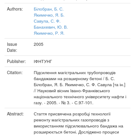
Authors:
Білобран, Б. С.
Якимечко, Я. Б.
Савула, С. Ф.
Банахевич, Ю. В.
Якимечко, Р. Я.
Issue
2005
Date:
Publisher:
ІФНТУНГ
Citation:
Підсилення магістральних трубопроводів
бандажами на розширному бетоні / Б. С.
Білобран, Я. Б. Якимечко, С. Ф. Савула [та ін.]
// Науковий вісник Івано-Франківського
національного технічного університету нафти і
газу. - 2005. - № 3. - С.97-101.
Abstract:
Стаття присвячена розробці технології
ремонту магістральних газопроводів з
використанням підсилювального бандажа на
розширюється бетоні. Досліджено процеси