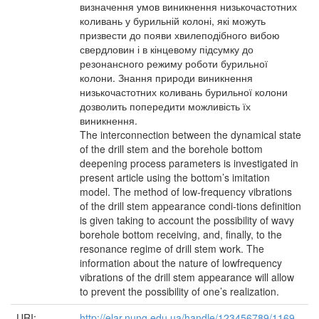
визначення умов виникнення низькочастотних
коливань у бурильній колоні, які можуть
призвести до появи хвилеподібного вибою
свердловин і в кінцевому підсумку до
резонансного режиму роботи бурильної
колони. Знання природи виникнення
низькочастотних коливань бурильної колони
дозволить попередити можливість їх
виникнення.
The interconnection between the dynamical state
of the drill stem and the borehole bottom
deepening process parameters is investigated in
present article using the bottom’s imitation
model. The method of low-frequency vibrations
of the drill stem appearance condi-tions definition
is given taking to account the possibility of wavy
borehole bottom receiving, and, finally, to the
resonance regime of drill stem work. The
information about the nature of lowfrequency
vibrations of the drill stem appearance will allow
to prevent the possibility of one’s realization.
URI:
http://elar.nung.edu.ua/handle/123456789/1169