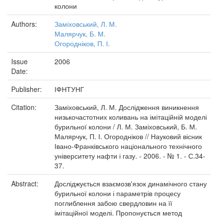
колони
Authors:
Заміховський, Л. М.
Малярчук, Б. М.
Огородніков, П. І.
Issue
2006
Date:
Publisher:
ІФНТУНГ
Citation:
Заміховський, Л. М. Дослідження виникнення
низькочастотних коливань на імітаційній моделі
бурильної колони / Л. М. Заміховський, Б. М.
Малярчук, П. І. Огородніков // Науковий вісник
Івано-Франківського національного технічного
університету нафти і газу. - 2006. - № 1. - С.34-
37.
Abstract:
Досліджується взаємозв'язок динамічного стану
бурильної колони і параметрів процесу
поглиблення забою свердловин на її
імітаційної моделі. Пропонується метод