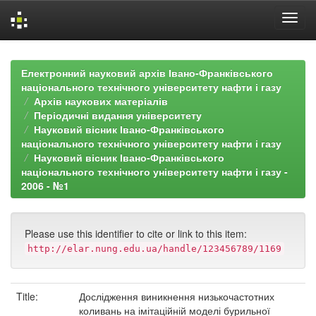
Skip
navigation
Електронний науковий архів Івано-Франківського
національного технічного університету нафти і газу
Архів наукових матеріалів
Періодичні видання університету
Науковий вісник Івано-Франківського
національного технічного університету нафти і газу
Науковий вісник Івано-Франківського
національного технічного університету нафти і газу -
2006 - №1
Please use this identifier to cite or link to this item:
http://elar.nung.edu.ua/handle/123456789/1169
Title:
Дослідження виникнення низькочастотних
коливань на імітаційній моделі бурильної