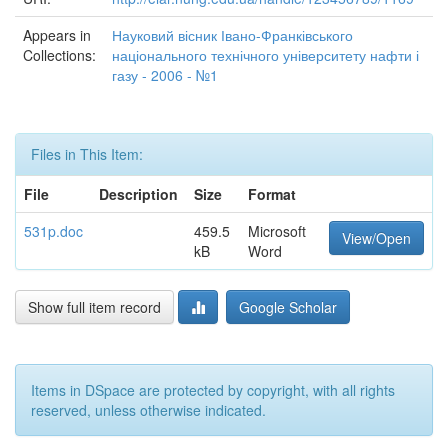
Appears in
Науковий вісник Івано-Франківського
Collections:
національного технічного університету нафти і
газу - 2006 - №1
Files in This Item:
File
Description
Size
Format
531p.doc
459.5
Microsoft
View/Open
kB
Word
Show full item record
Google Scholar
Items in DSpace are protected by copyright, with all rights
reserved, unless otherwise indicated.