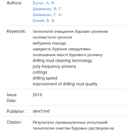
Authors:
Булат, А. Ф.
Шевченко, В. Г.
Шевченко, Г. А.
Бокий, Б. В.
Keywords:
технологія очищення бурових розчинів
полічастотні грохоти
вибурена порода
швидкість буріння свердловин
поліпшення якості бурового розчину
drilling mud cleaning technology
poly-frequency screens
cuttings
drilling speed
improvement of drilling mud quality
Issue
2016
Date:
Publisher:
ІФНТУНГ
Citation:
Результаты промышленных испытаний
технологии очистки буровых растворов на