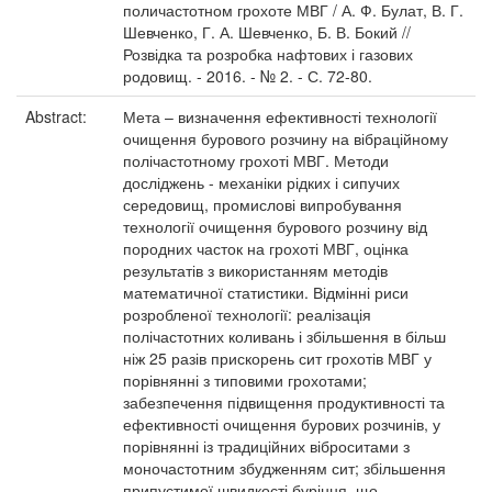
поличастотном грохоте МВГ / А. Ф. Булат, В. Г.
Шевченко, Г. А. Шевченко, Б. В. Бокий //
Розвідка та розробка нафтових і газових
родовищ. - 2016. - № 2. - С. 72-80.
Abstract:
Мета – визначення ефективності технології
очищення бурового розчину на вібраційному
полічастотному грохоті МВГ. Методи
досліджень - механіки рідких і сипучих
середовищ, промислові випробування
технології очищення бурового розчину від
породних часток на грохоті МВГ, оцінка
результатів з використанням методів
математичної статистики. Відмінні риси
розробленої технології: реалізація
полічастотних коливань і збільшення в більш
ніж 25 разів прискорень сит грохотів МВГ у
порівнянні з типовими грохотами;
забезпечення підвищення продуктивності та
ефективності очищення бурових розчинів, у
порівнянні із традиційних віброситами з
моночастотним збудженням сит; збільшення
припустимої швидкості буріння, що