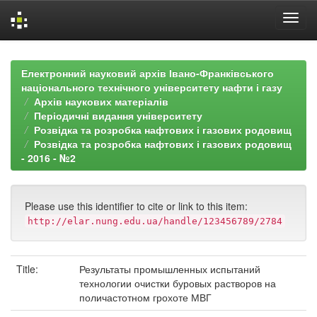
Skip
navigation
Електронний науковий архів Івано-Франківського
національного технічного університету нафти і газу
Архів наукових матеріалів
Періодичні видання університету
Розвідка та розробка нафтових і газових родовищ
Розвідка та розробка нафтових і газових родовищ
- 2016 - №2
Please use this identifier to cite or link to this item:
http://elar.nung.edu.ua/handle/123456789/2784
Title:
Результаты промышленных испытаний
технологии очистки буровых растворов на
поличастотном грохоте МВГ