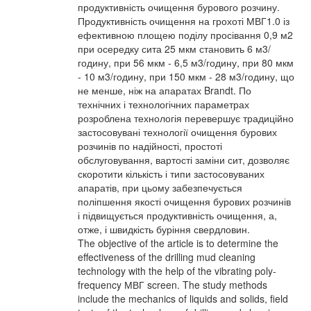
продуктивність очищення бурового розчину.
Продуктивність очищення на грохоті МВГ1.0 із
ефективною площею поділу просівання 0,9 м2
при осередку сита 25 мкм становить 6 м3/
годину, при 56 мкм - 6,5 м3/годину, при 80 мкм
- 10 м3/годину, при 150 мкм - 28 м3/годину, що
не менше, ніж на апаратах Brandt. По
технічних і технологічних параметрах
розроблена технологія перевершує традиційно
застосовувані технології очищення бурових
розчинів по надійності, простоті
обслуговування, вартості заміни сит, дозволяє
скоротити кількість і типи застосовуваних
апаратів, при цьому забезпечується
поліпшення якості очищення бурових розчинів
і підвищується продуктивність очищення, а,
отже, і швидкість буріння свердловин.
The objective of the article is to determine the
effectiveness of the drilling mud cleaning
technology with the help of the vibrating poly-
frequency МВГ screen. The study methods
include the mechanics of liquids and solids, field