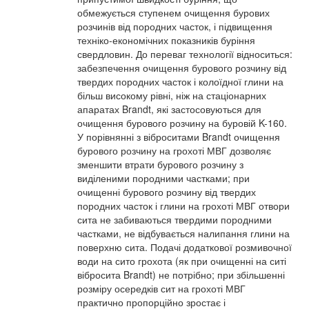
обмежується ступенем очищення бурових
розчинів від породних часток, і підвищення
техніко-економічних показників буріння
свердловин. До переваг технології відноситься:
забезпечення очищення бурового розчину від
твердих породних часток і колоїдної глини на
більш високому рівні, ніж на стаціонарних
апаратах Brandt, які застосовуються для
очищення бурового розчину на буровій K-160.
У порівнянні з віброситами Brandt очищення
бурового розчину на грохоті МВГ дозволяє
зменшити втрати бурового розчину з
виділеними породними частками; при
очищенні бурового розчину від твердих
породних часток і глини на грохоті МВГ отвори
сита не забиваються твердими породними
частками, не відбувається налипання глини на
поверхню сита. Подачі додаткової розмивочної
води на сито грохота (як при очищенні на ситі
вібросита Brandt) не потрібно; при збільшенні
розміру осередків сит на грохоті МВГ
практично пропорційно зростає і