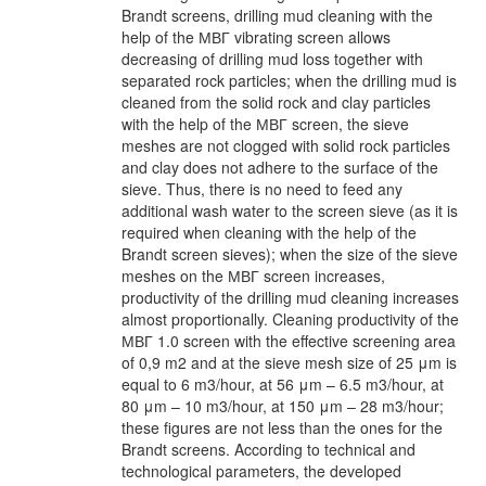
Brandt screens, drilling mud cleaning with the
help of the МВГ vibrating screen allows
decreasing of drilling mud loss together with
separated rock particles; when the drilling mud is
cleaned from the solid rock and clay particles
with the help of the МВГ screen, the sieve
meshes are not clogged with solid rock particles
and clay does not adhere to the surface of the
sieve. Thus, there is no need to feed any
additional wash water to the screen sieve (as it is
required when cleaning with the help of the
Brandt screen sieves); when the size of the sieve
meshes on the МВГ screen increases,
productivity of the drilling mud cleaning increases
almost proportionally. Cleaning productivity of the
МВГ 1.0 screen with the effective screening area
of 0,9 m2 and at the sieve mesh size of 25 μm is
equal to 6 m3/hour, at 56 μm – 6.5 m3/hour, at
80 μm – 10 m3/hour, at 150 μm – 28 m3/hour;
these figures are not less than the ones for the
Brandt screens. According to technical and
technological parameters, the developed