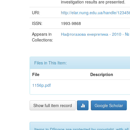
investigation results are presented.
URI:
http://elar.nung.edu.ua/handle/1234
ISSN:
1993-9868
Appears in
Нафтогазова енергетика - 2010 - №
Collections:
Files in This Item:
File
Description
1156p.pdf
Show full item record
Google Scholar
Items in DSpace are protected by copyright, with all 