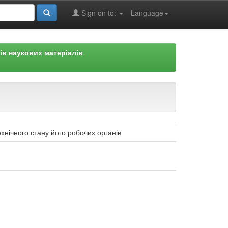
Sign on to:
Language
ів наукових матеріалів
хнічного стану його робочих органів