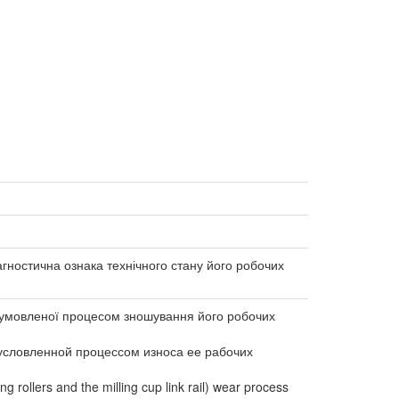
агностична ознака технічного стану його робочих
обумовленої процесом зношування його робочих
условленной процессом износа ее рабочих
ng rollers and the milling cup link rail) wear process