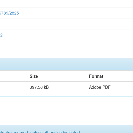
56789/2825
 2
Size
Format
397.56 kB
Adobe PDF
rights reserved, unless otherwise indicated.