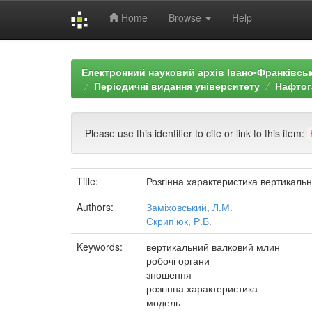
Home
Browse
Help
Skip
navigation
Електронний науковий архів Івано-Франківськ
Періодичні видання університету
Нафтог
Please use this identifier to cite or link to this item:
Title:
Розгінна характеристика вертикальн
Authors:
Заміховський, Л.М.
Скрип'юк, Р.Б.
Keywords:
вертикальний валковий млин
робочі органи
зношення
розгінна характеристика
модель