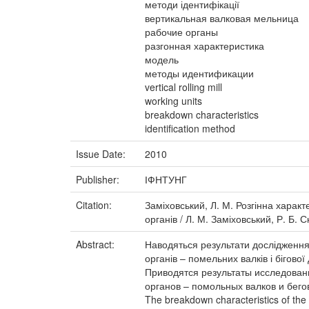
методи ідентифікації
вертикальная валковая мельница
рабочие органы
разгонная характеристика
модель
методы идентификации
vertical rolling mill
working units
breakdown characteristics
identification method
Issue Date:
2010
Publisher:
ІФНТУНГ
Citation:
Заміховський, Л. М. Розгінна харак
органів / Л. М. Заміховський, Р. Б. 
Abstract:
Наводяться результати дослідження
органів – помельних валків і бігової
Приводятся результаты исследован
органов – помольных валков и бег
The breakdown characteristics of the ve