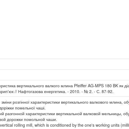
теристика вертикального валкого млина Pfeiffer AG-MPS 180 BK як ді
Скрип'юк // Нафтогазова енергетика. - 2010. - № 2. - С. 87-92.
 зміни розгінної характеристики вертикального валкового млина, 
 доріжки помельної чаші.
ий разгонной характеристики вертикальной валковой мельницы, об
овой дорожки помольной чаши.
rtical rolling mill, which is conditioned by the one's working units (milli