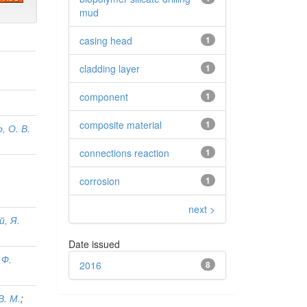
mud
casing head
1
cladding layer
1
component
1
composite material
1
, О. В.
connections reaction
1
corrosion
1
next >
, Я.
Date issued
 Ф.
2016
8
 В. М.
;