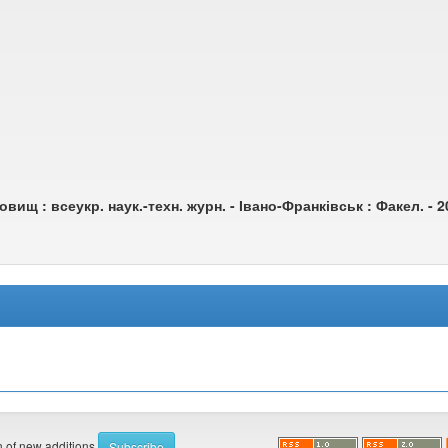
ищ : всеукр. наук.-техн. журн. - Івано-Франківськ : Факел. - 2
on of new additions