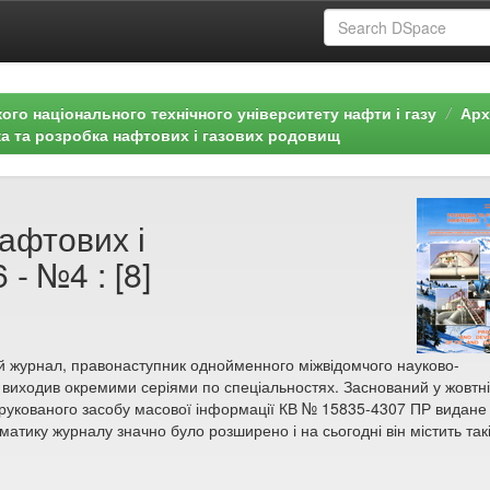
ого національного технічного університету нафти і газу
Арх
ка та розробка нафтових і газових родовищ
афтових і
- №4 : [8]
й журнал, правонаступник однойменного міжвідомчого науково-
а виходив окремими серіями по спеціальностях. Заснований у жовтні
друкованого засобу масової інформації КВ № 15835-4307 ПР видане
ематику журналу значно було розширено і на сьогодні він містить так