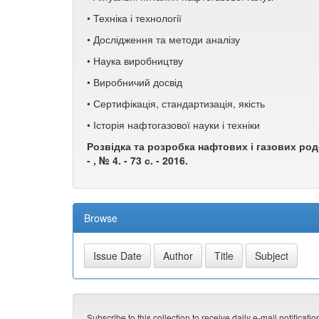
• Техніка і технології
• Дослідження та методи аналізу
• Наука виробництву
• Виробничий досвід
• Сертифікація, стандартизація, якість
• Історія нафтогазової науки і техніки
Розвідка та розробка нафтових і газових родов
- , № 4. - 73 с. - 2016.
Browse
Subscribe to this collection to receive daily e-mail notificati