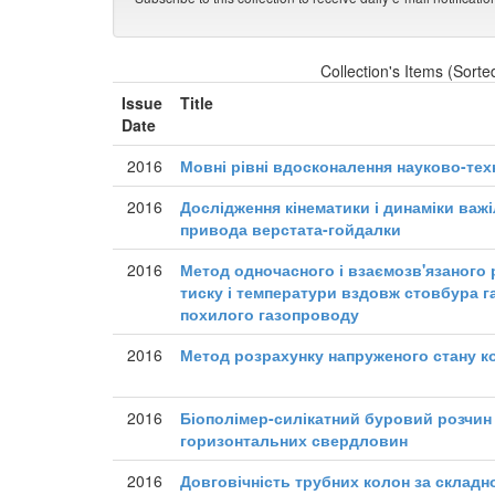
Collection's Items (Sorte
Issue
Title
Date
2016
Мовні рівні вдосконалення науково-тех
2016
Дослідження кінематики і динаміки важ
привода верстата-гойдалки
2016
Метод одночасного і взаємозв'язаного 
тиску і температури вздовж стовбура г
похилого газопроводу
2016
Метод розрахунку напруженого стану к
2016
Біополімер-силікатний буровий розчин
горизонтальних свердловин
2016
Довговічність трубних колон за складн