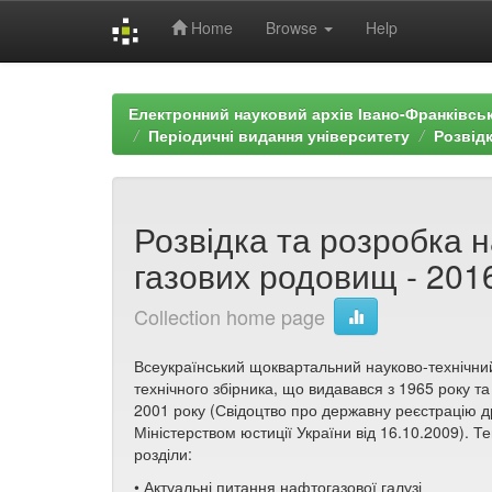
Home
Browse
Help
Skip
navigation
Електронний науковий архів Івано-Франківськ
Періодичні видання університету
Розвід
Розвідка та розробка н
газових родовищ - 2016 
Collection home page
Всеукраїнський щоквартальний науково-технічни
технічного збірника, що видавався з 1965 року т
2001 року (Свідоцтво про державну реєстрацію 
Міністерством юстиції України від 16.10.2009). Т
розділи:
• Актуальні питання нафтогазової галузі