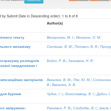
d by Submit Date in Descending order): 1 to 8 of 8
Author(s)
нічного тексту
Венгринюк, М. І.
;
Мельник, О. М.
ільного механізму
Сенчішак, В. М.
;
Попович, В. Я.
;
Прозур
розрахунку розподілів
Бойко, Р. В.
;
Заливаха, Н. Я.
азової свердловини і
омпозиційних матеріалів
Вакалюк, В. М.
;
Лях, Ю. М.
;
Солоничний
В.
;
Вакалюк, А. В.
 для буріння
Чудик, І. І.
;
Богославець, В. І.
;
Дубич, І.
ого напружено-
Рачкевич, Р. В.
;
Слободян, В. І.
;
Івасів,