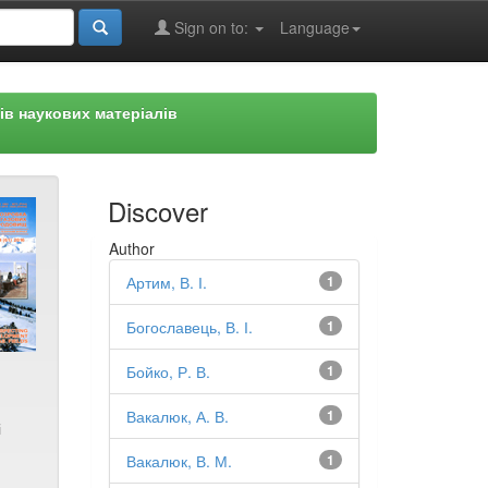
Sign on to:
Language
ів наукових матеріалів
Discover
Author
Артим, В. І.
1
Богославець, В. І.
1
Бойко, Р. В.
1
Вакалюк, А. В.
1
і
Вакалюк, В. М.
1