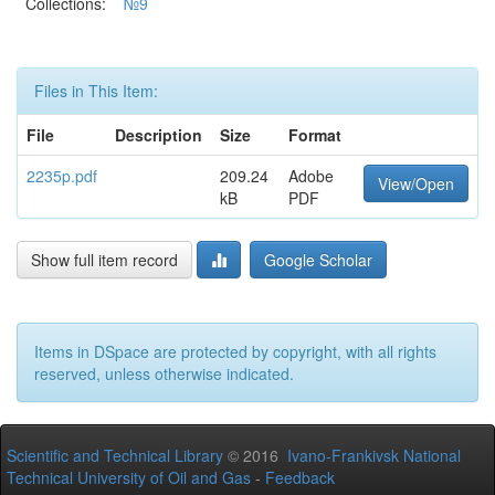
Collections:
№9
Files in This Item:
File
Description
Size
Format
2235p.pdf
209.24
Adobe
View/Open
kB
PDF
Show full item record
Google Scholar
Items in DSpace are protected by copyright, with all rights
reserved, unless otherwise indicated.
Scientific and Technical Library
© 2016
Ivano-Frankivsk National
Technical University of Oil and Gas
-
Feedback