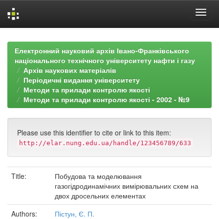
Skip
navigation
Електронний науковий архів Івано-Франківського
національного технічного університету нафти і газу
Архів наукових матеріалів
Періодичні видання університету
Методи та прилади контролю якості
Методи та прилади контролю якості - 2002 - №9
Please use this identifier to cite or link to this item:
http://elar.nung.edu.ua/handle/123456789/633
Title:
Побудова та моделювання
газогідродинамічних вимірювальних схем на
двох дросельних елементах
Authors:
Пістун, Є. П.