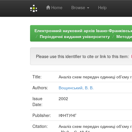
Home
Browse
Help
Skip
navigation
Електронний науковий архів Івано-Франківськ
Періодичні видання університету
Методи
Please use this identifier to cite or link to this item:
Title:
Аналіз схем передач одиниці об'єму г
Authors:
Вощинський, В. В.
Issue
2002
Date:
Publisher:
ІФНТУНГ
Citation:
Аналіз схем передач одиниці об'єму г