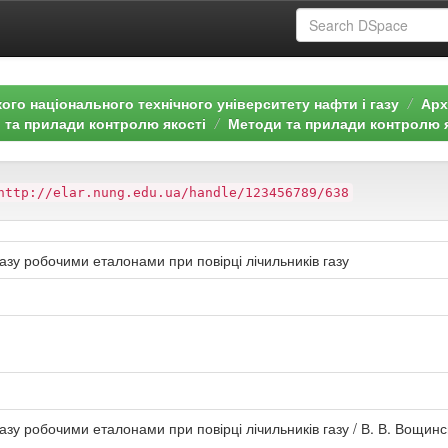
ого національного технічного університету нафти і газу
Арх
 та прилади контролю якості
Методи та прилади контролю як
http://elar.nung.edu.ua/handle/123456789/638
азу робочими еталонами при повірці лічильників газу
азу робочими еталонами при повірці лічильників газу / В. В. Вощинс