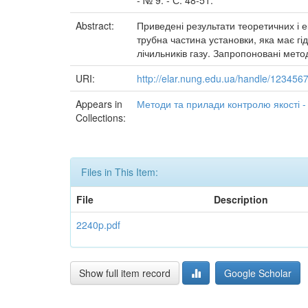
- № 9. - С. 48-51.
Abstract:
Приведені результати теоретичних і 
трубна частина установки, яка має гі
лічильників газу. Запропоновані мет
URI:
http://elar.nung.edu.ua/handle/123456
Appears in
Методи та прилади контролю якості -
Collections:
Files in This Item:
File
Description
2240p.pdf
Show full item record
Google Scholar