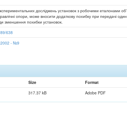
експериментальних досліджень установок з робочими еталонами об'є
дравлічні опори, може вносити додаткову похибку при передачі один
оди зменшення похибки установок.
789/638
 2002 - №9
Size
Format
317.37 kB
Adobe PDF