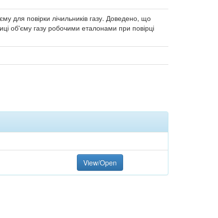
му для повірки лічильників газу. Доведено, що
иці об'єму газу робочими еталонами при повірці
View/Open