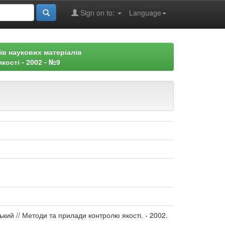
Sign on to:
Language
ів наукових матеріалів
ості - 2002 - №9
ький // Методи та прилади контролю якості. - 2002.