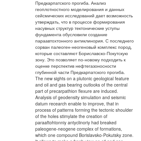
Предкарпатского прогиба. Анализ
геоплотностного моделирования и данных
сейсмических исследований дает возможность
утверждать, что в процессе формирования
насувных структур тектонические уступы
фундамента обусловили создание
параавтохтонного антиклинория. С последнего
сорван палеоген-неогеновый комплекс пород,
которые составляют Бориславско-Покутскую
зону. Это позволяет по-новому подходить к
оценке перспектив нефтегазоносности
глубинной части Предкарпатского прогиба.
The new sights on a plutonic geological feature
and oil and gas bearing outlooks of the central
part of precarpathion flexure are induced.
Analysis of geodensity simulation and seismic
datum recearch enable to improve, that in
process of patterns forming the tectonic shoulder
of the holes stimylate the creation of
paraaftohtonniy antyclinoriy had breaked
paleogene-neogene complex of formations,
which one compound Borislavsko-Pokutsky zone.