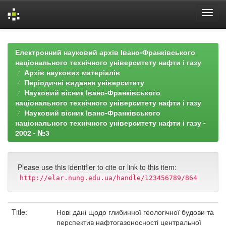
Skip
navigation
Електронний науковий архів Івано-Франківського
національного технічного університету нафти і газу
Архів наукових матеріалів
Періодичні видання університету
Науковий вісник Івано-Франківського
національного технічного університету нафти і газу
Науковий вісник Івано-Франківського
національного технічного університету нафти і газу -
2002 - №3
Please use this identifier to cite or link to this item:
http://elar.nung.edu.ua/handle/123456789/864
Title:
Нові дані щодо глибинної геологічної будови та
перспектив нафтогазоносності центральної