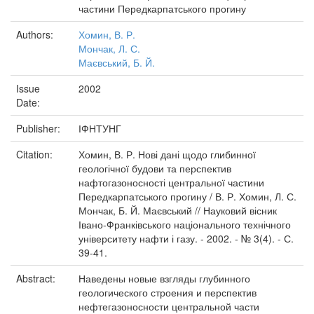
частини Передкарпатського прогину
Authors:
Хомин, В. Р.
Мончак, Л. С.
Маєвський, Б. Й.
Issue
2002
Date:
Publisher:
ІФНТУНГ
Citation:
Хомин, В. Р. Нові дані щодо глибинної
геологічної будови та перспектив
нафтогазоносності центральної частини
Передкарпатського прогину / В. Р. Хомин, Л. С.
Мончак, Б. Й. Маєвський // Науковий вісник
Івано-Франківського національного технічного
університету нафти і газу. - 2002. - № 3(4). - С.
39-41.
Abstract:
Наведены новые взгляды глубинного
геологического строения и перспектив
нефтегазоносности центральной части