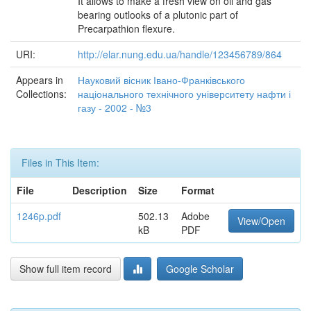
It allows to make a fresh view on oil and gas
bearing outlooks of a plutonic part of
Precarpathion flexure.
URI:
http://elar.nung.edu.ua/handle/123456789/864
Appears in
Науковий вісник Івано-Франківського
Collections:
національного технічного університету нафти і
газу - 2002 - №3
Files in This Item:
File
Description
Size
Format
1246p.pdf
502.13
Adobe
View/Open
kB
PDF
Show full item record
Google Scholar