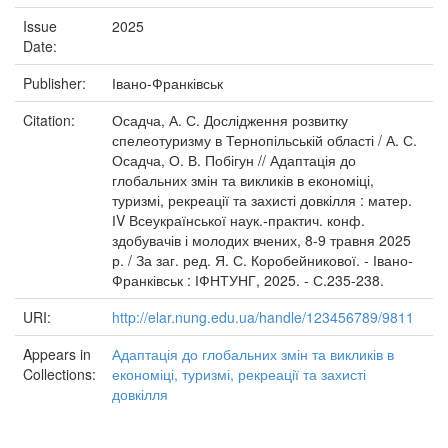
Issue
2025
Date:
Publisher:
Івано-Франківськ
Citation:
Осадча, А. С. Дослідження розвитку
спелеотуризму в Тернопільській області / А. С.
Осадча, О. В. Побігун // Адаптація до
глобальних змін та викликів в економіці,
туризмі, рекреації та захисті довкілля : матер.
ІV Всеукраїнської наук.-практич. конф.
здобувачів і молодих вчених, 8-9 травня 2025
р. / За заг. ред. Я. С. Коробейникової. - Івано-
Франківськ : ІФНТУНГ, 2025. - С.235-238.
URI:
http://elar.nung.edu.ua/handle/123456789/9811
Appears in
Адаптація до глобальних змін та викликів в
Collections:
економіці, туризмі, рекреації та захисті
довкілля