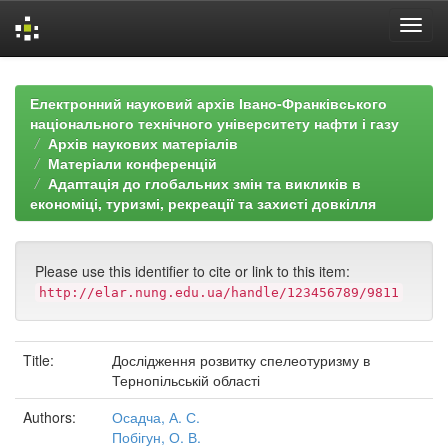
Skip
navigation
Електронний науковий архів Івано-Франківського
національного технічного університету нафти і газу
Архів наукових матеріалів
Матеріали конференцій
Адаптація до глобальних змін та викликів в
економіці, туризмі, рекреації та захисті довкілля
Please use this identifier to cite or link to this item:
http://elar.nung.edu.ua/handle/123456789/9811
Title:
Дослідження розвитку спелеотуризму в
Тернопільській області
Authors:
Осадча, А. С.
Побігун, О. В.