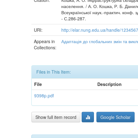
Citation:
Кошка, А. О. Інфраструктурна складов
населення. / А. О. Кошка, Р. Б. Даниле
Всеукраїнської наук.-практич. конф. з
- С.286-287.
URI:
http://elar.nung.edu.ua/handle/123456
Appears in
Адаптація до глобальних змін та виклик
Collections:
Files in This Item:
File
Description
9398p.pdf
Show full item record
Google Scholar