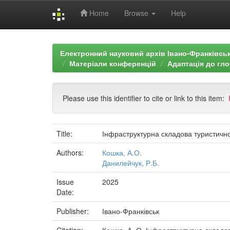
Home
Browse
Help
Skip
navigation
Електронний науковий архів Івано-Франківськ
Матеріали конференцій
Адаптація до гло
Please use this identifier to cite or link to this item:
Title:
Інфраструктурна складова туристично
Authors:
Кошка, А.О.
Данилейчук, Р.Б.
Issue
2025
Date:
Publisher:
Івано-Франківськ