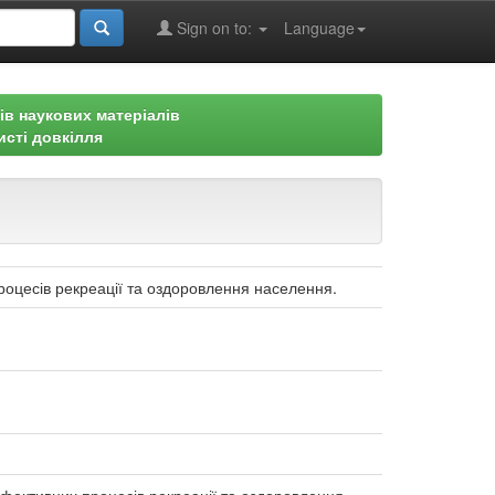
Sign on to:
Language
ів наукових матеріалів
исті довкілля
роцесів рекреації та оздоровлення населення.