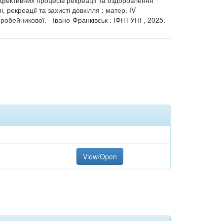
 ефективних процесів рекреації та оздоровлення
, рекреації та захисті довкілля : матер. ІV
Коробейникової. - Івано-Франківськ : ІФНТУНГ, 2025.
View/Open