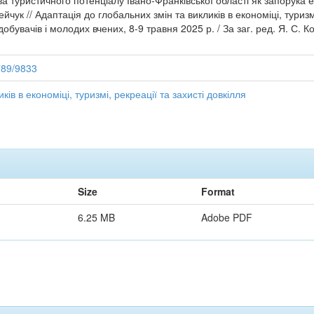
а туристичного потенціалу Івано-Франківської області як запорука
йчук // Адаптація до глобальних змін та викликів в економіці, туризмі
добувачів і молодих вчених, 8-9 травня 2025 р. / За заг. ред. Я. С. 
789/9833
ів в економіці, туризмі, рекреації та захисті довкілля
Size
Format
6.25 MB
Adobe PDF