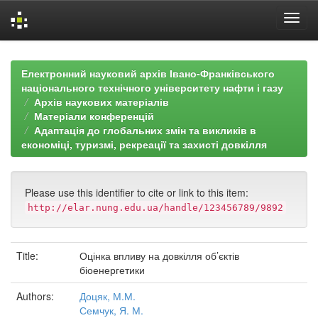
Skip
navigation
Електронний науковий архів Івано-Франківського
національного технічного університету нафти і газу
Архів наукових матеріалів
Матеріали конференцій
Адаптація до глобальних змін та викликів в
економіці, туризмі, рекреації та захисті довкілля
Please use this identifier to cite or link to this item:
http://elar.nung.edu.ua/handle/123456789/9892
Title:
Оцінка впливу на довкілля об’єктів
біоенергетики
Authors:
Доцяк, М.М.
Семчук, Я. М.