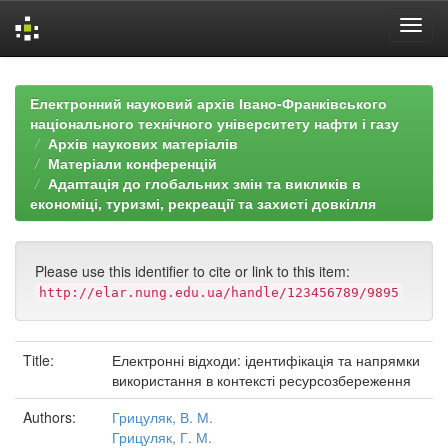
Skip
navigation
Електронний науковий архів Івано-Франківського
національного технічного університету нафти і газу
Архів наукових матеріалів
Матеріали конференцій
Адаптація до глобальних змін та викликів в
економіці, туризмі, рекреації та захисті довкілля
Please use this identifier to cite or link to this item:
http://elar.nung.edu.ua/handle/123456789/9895
Title:
Електронні відходи: ідентифікація та напрямки
використання в контексті ресурсозбереження
Authors:
Грицуляк, В. М.
Грицуляк, Г. М.