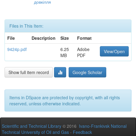
довкілля
Files in This Item:
File
Description
Size
Format
9424p.pdf
6.25
Adobe
View/Open
MB
PDF
Show full item record
Google Scholar
Items in DSpace are protected by copyright, with all rights
reserved, unless otherwise indicated.
Scientific and Technical Library
© 2016
Ivano-Frankivsk National
Technical University of Oil and Gas
-
Feedback