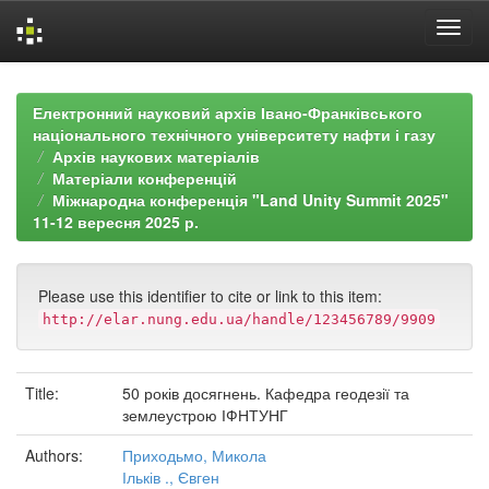
Skip
navigation
Електронний науковий архів Івано-Франківського
національного технічного університету нафти і газу
Архів наукових матеріалів
Матеріали конференцій
Міжнародна конференція "Land Unity Summit 2025"
11-12 вересня 2025 р.
Please use this identifier to cite or link to this item:
http://elar.nung.edu.ua/handle/123456789/9909
Title:
50 років досягнень. Кафедра геодезії та
землеустрою ІФНТУНГ
Authors:
Приходьмо, Микола
Ільків ., Євген