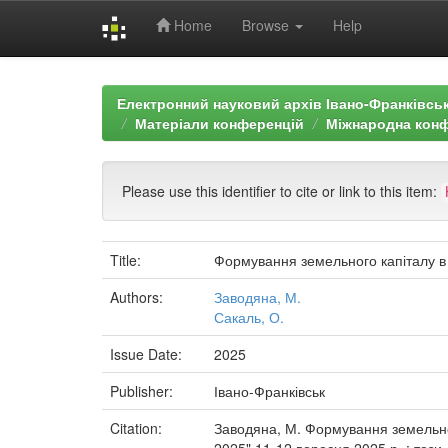
Home
Browse
Help
Skip
navigation
Електронний науковий архів Івано-Франківськ
Матеріали конференцій
Міжнародна конфе
Please use this identifier to cite or link to this item:
Title:
Формування земельного капіталу в 
Authors:
Заводяна, М.
Сакаль, О.
Issue Date:
2025
Publisher:
Івано-Франківськ
Citation:
Заводяна, М. Формування земельног