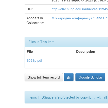
2025" 11-12 вересня 2025 р. : тези 
URI:
http://elar.nung.edu.ua/handle/123
Appears in
Міжнародна конференція "Land Uni
Collections:
Files in This Item:
File
Description
6021p.pdf
Show full item record
Google Scholar
Items in DSpace are protected by copyright, with all 