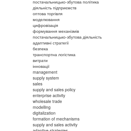
постачальницько-збутова політика
діяльність підприємств
оптова торгівля
моделювання
цифровізація
формування механізмів
постачальницько-збутова діяльність
адаптивні стратегії
безпека
транспортна логістика
витрати
інновації
management
supply system
sales
supply and sales policy
enterprise activity
wholesale trade
modelling
digitalization
formation of mechanisms
supply and sales activity
adaptive strategies