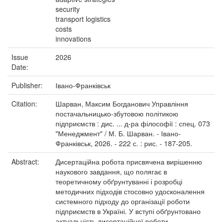
security
transport logistics
costs
innovations
Issue
2026
Date:
Publisher:
Івано-Франківськ
Citation:
Шарван, Максим Богданович Управління
постачальницько-збутовою політикою
підприємств : дис. ... д-ра філософії : спец. 073
"Менеджмент" / М. Б. Шарван. - Івано-
Франківськ, 2026. - 222 с. : рис. - 187-205.
Abstract:
Дисертаційна робота присвячена вирішенню
наукового завдання, що полягає в
теоретичному обґрунтуванні і розробці
методичних підходів стосовно удосконалення
системного підходу до організації роботи
підприємств в Україні. У вступі обґрунтовано
актуальність дисертаційної роботи,