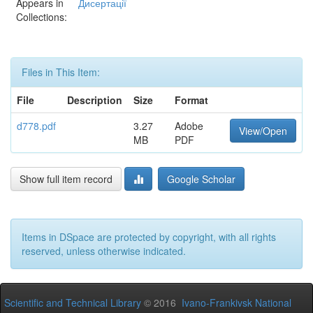
Appears in
Дисертації
Collections:
Files in This Item:
File
Description
Size
Format
d778.pdf
3.27
Adobe
View/Open
MB
PDF
Show full item record
Google Scholar
Items in DSpace are protected by copyright, with all rights
reserved, unless otherwise indicated.
Scientific and Technical Library
© 2016
Ivano-Frankivsk National