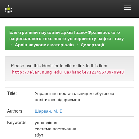
Skip
navigation
Електронний науковий архів Івано-Франківського
національного технічного університету нафти і газу
Архів наукових матеріалів
Дисертації
Please use this identifier to cite or link to this item:
http://elar.nung.edu.ua/handle/123456789/9948
Title:
Управління постачальницько-збутовою
політикою підприємств
Authors:
Шарван, М. Б.
Keywords:
управління
система постачання
збут