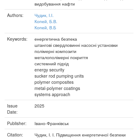
видобування нафти
Authors:
Чудик, І.І.
Копей, Б.В.
Копей, В.Б
Keywords:
енергетична безпека
штангові свердловинні насосні установки
полімерні композити
металополімерні покриття
системний підхід
energy security
sucker rod pumping units
polymer composites
metal-polymer coatings
systems approach
Issue
2025
Date:
Publisher:
Івано-Франківськ
Citation:
Чудик, І. І. Підвищення енергетичної безпеки