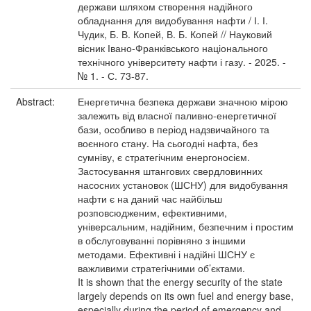
держави шляхом створення надійного
обладнання для видобування нафти / І. І.
Чудик, Б. В. Копей, В. Б. Копей // Науковий
вісник Івано-Франківського національного
технічного університету нафти і газу. - 2025. -
№ 1. - С. 73-87.
Abstract:
Енергетична безпека держави значною мірою
залежить від власної паливно-енергетичної
бази, особливо в період надзвичайного та
воєнного стану. На сьогодні нафта, без
сумніву, є стратегічним енергоносієм.
Застосування штангових свердловинних
насосних установок (ШСНУ) для видобування
нафти є на даний час найбільш
розповсюдженим, ефективними,
універсальним, надійним, безпечним і простим
в обслуговуванні порівняно з іншими
методами. Ефективні і надійні ШСНУ є
важливими стратегічними об’єктами.
It is shown that the energy security of the state
largely depends on its own fuel and energy base,
especially during the period of emergency and