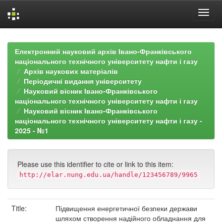
Skip
navigation
Електронний науковий архів Івано-Франківського
національного технічного університету нафти і газу
Архів наукових матеріалів
Періодичні видання університету
Науковий вісник Івано-Франківського
національного технічного університету нафти і газу
Науковий вісник Івано-Франківського
національного технічного університету нафти і газу -
2025 - №1
Please use this identifier to cite or link to this item:
http://elar.nung.edu.ua/handle/123456789/9965
Title:
Підвищення енергетичної безпеки держави
шляхом створення надійного обладнання для