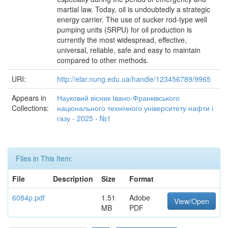
martial law. Today, oil is undoubtedly a strategic
energy carrier. The use of sucker rod-type well
pumping units (SRPU) for oil production is
currently the most widespread, effective,
universal, reliable, safe and easy to maintain
compared to other methods.
URI:
http://elar.nung.edu.ua/handle/123456789/9965
Appears in
Науковий вісник Івано-Франківського
Collections:
національного технічного університету нафти і
газу - 2025 - №1
Files in This Item:
File
Description
Size
Format
6084p.pdf
1.51
Adobe
View/Open
MB
PDF