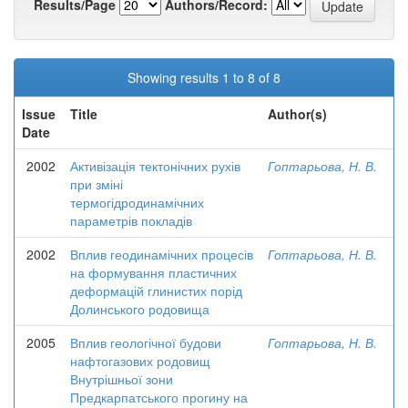
Results/Page
Authors/Record:
Showing results 1 to 8 of 8
Issue
Title
Author(s)
Date
2002
Активізація тектонічних рухів
Гоптарьова, Н. В.
при зміні
термогідродинамічних
параметрів покладів
2002
Вплив геодинамічних процесів
Гоптарьова, Н. В.
на формування пластичних
деформацій глинистих порід
Долинського родовища
2005
Вплив геологічної будови
Гоптарьова, Н. В.
нафтогазових родовищ
Внутрішньої зони
Предкарпатського прогину на