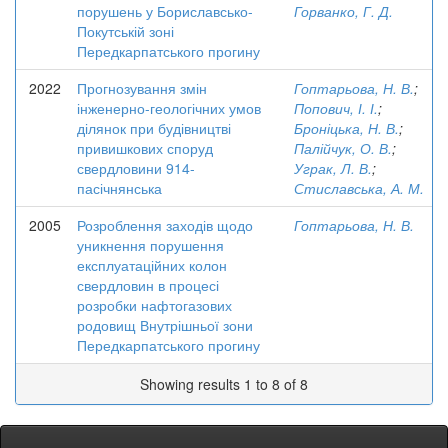
порушень у Бориславсько-
Горванко, Г. Д.
Покутській зоні
Передкарпатського прогину
2022
Прогнозування змін
Гоптарьова, Н. В.
;
інженерно-геологічних умов
Попович, І. І.
;
ділянок при будівництві
Броніцька, Н. В.
;
привишкових споруд
Палійчук, О. В.
;
свердловини 914-
Уграк, Л. В.
;
пасічнянська
Стиславська, А. М.
2005
Розроблення заходів щодо
Гоптарьова, Н. В.
уникнення порушення
експлуатаційних колон
свердловин в процесі
розробки нафтогазових
родовищ Внутрішньої зони
Передкарпатського прогину
Showing results 1 to 8 of 8