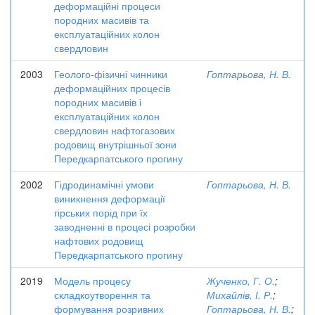
деформаційні процеси
породних масивів та
експлуатаційних колон
свердловин
2003
Геолого-фізичні чинники
Гоптарьова, Н. В.
деформаційних процесів
породних масивів і
експлуатаційних колон
свердловин нафтогазових
родовищ внутрішньої зони
Передкарпатського прогину
2002
Гідродинамічні умови
Гоптарьова, Н. В.
виникнення деформації
гірських порід при їх
заводненні в процесі розробки
нафтових родовищ
Передкарпатського прогину
2019
Модель процесу
Жученко, Г. О.
;
складкоутворення та
Михайлів, І. Р.
;
формування розривних
Гоптарьова, Н. В.
;