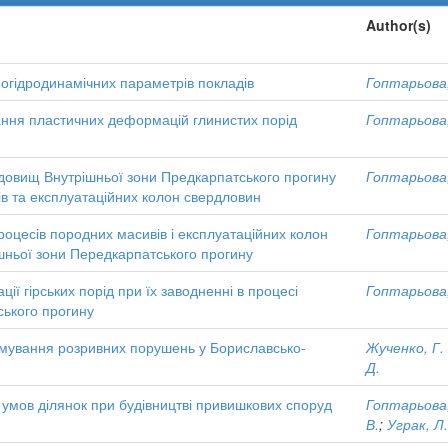
Author(s)
рмогідродинамічних параметрів покладів
Гоптарьова,
ння пластичних деформацій глинистих порід
Гоптарьова,
одовищ Внутрішньої зони Предкарпатського прогину
Гоптарьова,
в та експлуатаційних колон свердловин
оцесів породних масивів і експлуатаційних колон
Гоптарьова,
ньої зони Передкарпатського прогину
ї гірських порід при їх заводненні в процесі
Гоптарьова,
ького прогину
мування розривних порушень у Бориславсько-
Жученко, Г.
Д.
 умов ділянок при будівництві привишкових споруд
Гоптарьова,
В.
;
Уграк, Л.