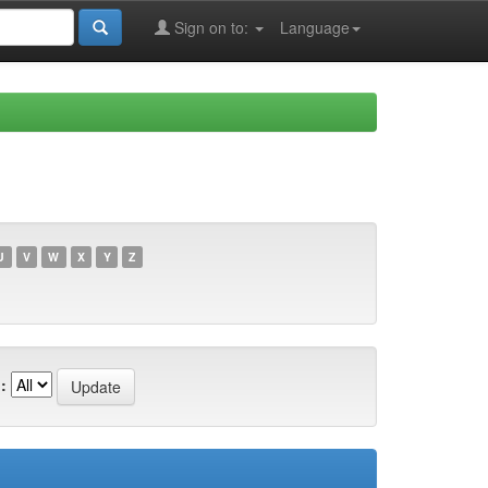
Sign on to:
Language
U
V
W
X
Y
Z
: