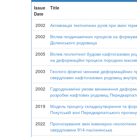
Issue
Title
Date
2002
Активізація тектонічних рухів при зміні те
2002
Вплив геодинамічних процесів на формува
Долинського родовища
2005
Вплив геологічної будови нафтогазових р
на деформаційні процеси породних масиві
2003
Геолого-фізичні чинники деформаційних пр
свердловин нафтогазових родовищ внутріш
2002
Гідродинамічні умови виникнення деформаці
розробки нафтових родовищ Передкарпатс
2019
Модель процесу складкоутворення та фор
Покутській зоні Передкарпатського прогину
2022
Прогнозування змін інженерно-геологічних
свердловини 914-пасічнянська