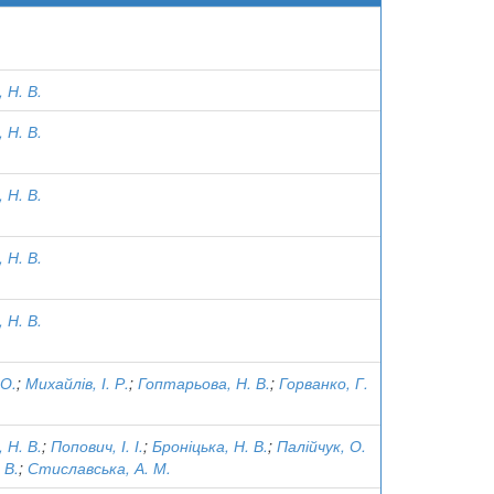
 Н. В.
 Н. В.
 Н. В.
 Н. В.
 Н. В.
 О.
;
Михайлів, І. Р.
;
Гоптарьова, Н. В.
;
Горванко, Г.
 Н. В.
;
Попович, І. І.
;
Броніцька, Н. В.
;
Палійчук, О.
 В.
;
Стиславська, А. М.