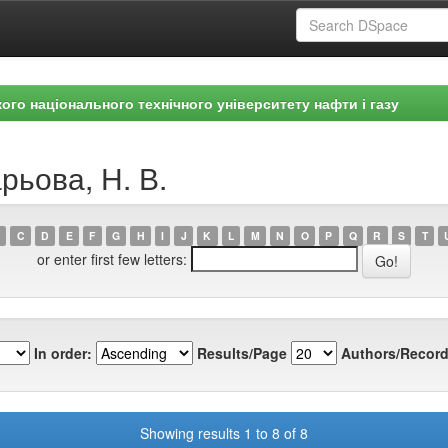
ого національного технічного університету нафти і газу
рьова, Н. В.
C
D
E
F
G
H
I
J
K
L
M
N
O
P
Q
R
S
T
or enter first few letters:
In order:
Results/Page
Authors/Record
Showing results 1 to 8 of 8