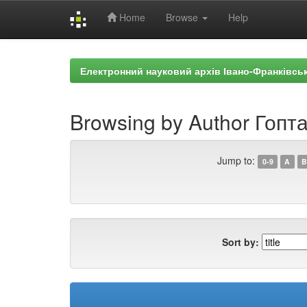
Home
Browse
Help
Skip
navigation
Електронний науковий архів Івано-Франківськ
Browsing by Author Гопта
Jump to:
0-9
A
B
Sort by: