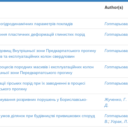
Author(s)
рмогідродинамічних параметрів покладів
Гоптарьова,
ння пластичних деформацій глинистих порід
Гоптарьова,
одовищ Внутрішньої зони Предкарпатського прогину
Гоптарьова,
в та експлуатаційних колон свердловин
оцесів породних масивів і експлуатаційних колон
Гоптарьова,
ньої зони Передкарпатського прогину
ї гірських порід при їх заводненні в процесі
Гоптарьова,
ького прогину
мування розривних порушень у Бориславсько-
Жученко, Г.
Д.
 умов ділянок при будівництві привишкових споруд
Гоптарьова,
В.
;
Уграк, Л.