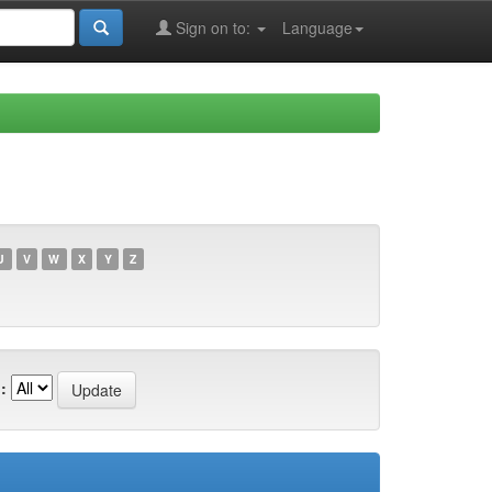
Sign on to:
Language
U
V
W
X
Y
Z
: