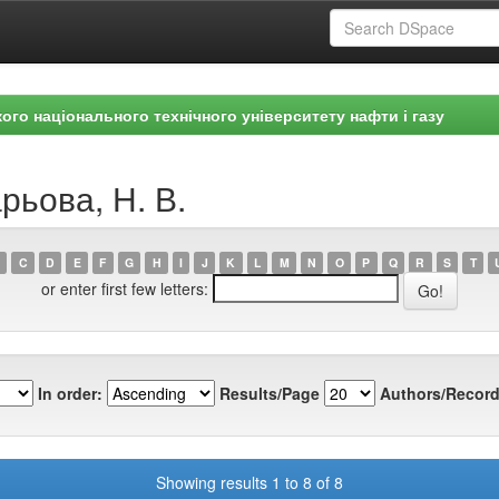
ого національного технічного університету нафти і газу
рьова, Н. В.
C
D
E
F
G
H
I
J
K
L
M
N
O
P
Q
R
S
T
or enter first few letters:
In order:
Results/Page
Authors/Record
Showing results 1 to 8 of 8