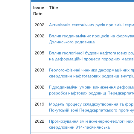
Issue
Title
Date
2002
Активізація тектонічних рухів при зміні те
2002
Вплив геодинамічних процесів на формува
Долинського родовища
2005
Вплив геологічної будови нафтогазових р
на деформаційні процеси породних масиві
2003
Геолого-фізичні чинники деформаційних пр
свердловин нафтогазових родовищ внутріш
2002
Гідродинамічні умови виникнення деформаці
розробки нафтових родовищ Передкарпатс
2019
Модель процесу складкоутворення та фор
Покутській зоні Передкарпатського прогину
2022
Прогнозування змін інженерно-геологічних
свердловини 914-пасічнянська