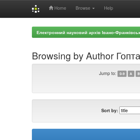
Home
Browse
Help
Skip
navigation
Електронний науковий архів Івано-Франківськ
Browsing by Author Гопта
Jump to:
0-9
A
B
Sort by: