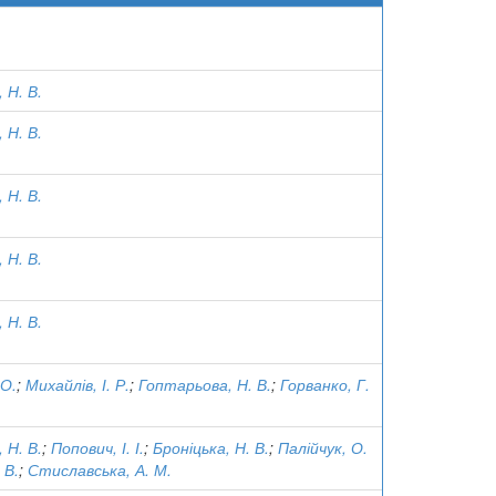
 Н. В.
 Н. В.
 Н. В.
 Н. В.
 Н. В.
 О.
;
Михайлів, І. Р.
;
Гоптарьова, Н. В.
;
Горванко, Г.
 Н. В.
;
Попович, І. І.
;
Броніцька, Н. В.
;
Палійчук, О.
 В.
;
Стиславська, А. М.