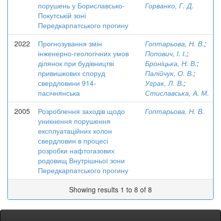
порушень у Бориславсько-
Горванко, Г. Д.
Покутській зоні
Передкарпатського прогину
2022
Прогнозування змін
Гоптарьова, Н. В.
;
інженерно-геологічних умов
Попович, І. І.
;
ділянок при будівництві
Броніцька, Н. В.
;
привишкових споруд
Палійчук, О. В.
;
свердловини 914-
Уграк, Л. В.
;
пасічнянська
Стиславська, А. М.
2005
Розроблення заходів щодо
Гоптарьова, Н. В.
уникнення порушення
експлуатаційних колон
свердловин в процесі
розробки нафтогазових
родовищ Внутрішньої зони
Передкарпатського прогину
Showing results 1 to 8 of 8