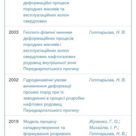
деформаційні процеси
породних масивів та
експлуатаційних колон
свердловин
2003
Геолого-фізичні чинники
Гоптарьова, Н. В.
деформаційних процесів
породних масивів і
експлуатаційних колон
свердловин нафтогазових
родовищ внутрішньої зони
Передкарпатського прогину
2002
Гідродинамічні умови
Гоптарьова, Н. В.
виникнення деформації
гірських порід при їх
заводненні в процесі розробки
нафтових родовищ
Передкарпатського прогину
2019
Модель процесу
Жученко, Г. О.
;
складкоутворення та
Михайлів, І. Р.
;
формування розривних
Гоптарьова, Н. В.
;