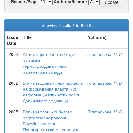
Results/Page
Authors/Record:
Showing results 1 to 8 of 8
Issue
Title
Author(s)
Date
2002
Активізація тектонічних рухів
Гоптарьова, Н. В.
при зміні
термогідродинамічних
параметрів покладів
2002
Вплив геодинамічних процесів
Гоптарьова, Н. В.
на формування пластичних
деформацій глинистих порід
Долинського родовища
2005
Вплив геологічної будови
Гоптарьова, Н. В.
нафтогазових родовищ
Внутрішньої зони
Предкарпатського прогину на