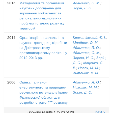
2015
Методологія та організація
Адаменко, О. М.
;
наукових досліджень для
Зорін, Д. О.
вирішення глобальних та
регіональних екологічних
проблем і сталого розвитку
територій
2014
Організаційні, навчальні та
Крижанівський, Є. І.
;
науково-дослідницькі роботи
Мандрик, О. М.
;
на Дністровському
Адаменко, Я. О.
;
протипаводковому полігоні у
Адаменко, О. М.
;
2012-2013 рр.
Зоріна, Н. О.
;
Зорін,
Д. О.
;
Міщенко, Л.
В.
;
Ногач, М. М.
;
Антонюк, В. М.
2006
Оцінка паливно-
Адаменко, Я. О.
;
енергетичного та природно-
Николяк, М. М.
;
ресурсного потенціалу Івано-
Зорін, Д. О.
Франківської області для
розробки стратегії її розвитку
Showing results 1 to 20 of 28
next >