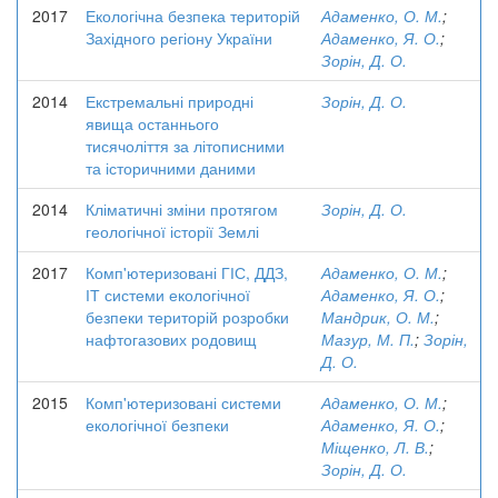
2017
Екологічна безпека територій
Адаменко, О. М.
;
Західного регіону України
Адаменко, Я. О.
;
Зорін, Д. О.
2014
Екстремальні природні
Зорін, Д. О.
явища останнього
тисячоліття за літописними
та історичними даними
2014
Кліматичні зміни протягом
Зорін, Д. О.
геологічної історії Землі
2017
Комп'ютеризовані ГІС, ДДЗ,
Адаменко, О. М.
;
ІТ системи екологічної
Адаменко, Я. О.
;
безпеки територій розробки
Мандрик, О. М.
;
нафтогазових родовищ
Мазур, М. П.
;
Зорін,
Д. О.
2015
Комп'ютеризовані системи
Адаменко, О. М.
;
екологічної безпеки
Адаменко, Я. О.
;
Міщенко, Л. В.
;
Зорін, Д. О.