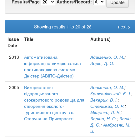
Results/Page
Authors/Record:
Showing results 1 to 20 of 28
next >
Issue
Title
Author(s)
Date
2013
Автоматизована
Адаменко, О. М.
;
інформаціно-вимірювальна
Зорін, Д. О.
протипаводкова система –
Дністер (АВІПС-Дністер)
2005
Використання
Адаменко, О. М.
;
відпрацьованого
Крижанівський, Є. І.
;
озокеритового родовища для
Векерик, В. І.
;
створення еколого-
Стельмах, О. Р.
;
туристичного центру в с.
Міщенко, Л. В.
;
Старуня на Прикарпатті
Зоріна, Н. О.
;
Зорін,
Д. О.
;
Амброзяк, М.
В.