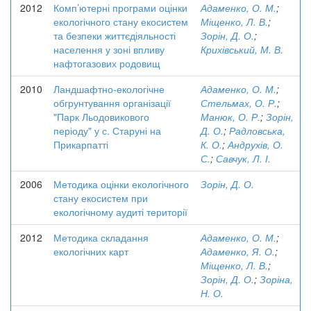
2012
Комп’ютерні програми оцінки
Адаменко, О. М.
;
екологічного стану екосистем
Міщенко, Л. В.
;
та безпеки життєдіяльності
Зорін, Д. О.
;
населення у зоні впливу
Крихівський, М. В.
нафтогазових родовищ
2010
Ландшафтно-екологічне
Адаменко, О. М.
;
обгрунтування організації
Стельмах, О. Р.
;
"Парк Льодовикового
Манюк, О. Р.
;
Зорін,
періоду" у с. Старуні на
Д. О.
;
Радловська,
Прикарпатті
К. О.
;
Андрухів, О.
С.
;
Савчук, Л. І.
2006
Методика оцінки екологічного
Зорін, Д. О.
стану екосистем при
екологічному аудиті території
2012
Методика складання
Адаменко, О. М.
;
екологічних карт
Адаменко, Я. О.
;
Міщенко, Л. В.
;
Зорін, Д. О.
;
Зоріна,
Н. О.