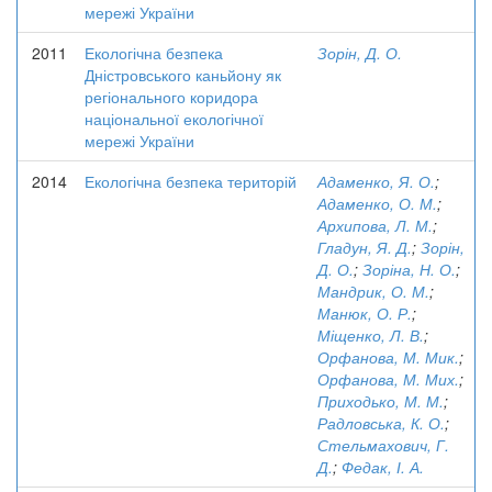
мережі України
2011
Екологічна безпека
Зорін, Д. О.
Дністровського каньйону як
регіонального коридора
національної екологічної
мережі України
2014
Екологічна безпека територій
Адаменко, Я. О.
;
Адаменко, О. М.
;
Архипова, Л. М.
;
Гладун, Я. Д.
;
Зорін,
Д. О.
;
Зоріна, Н. О.
;
Мандрик, О. М.
;
Манюк, О. Р.
;
Міщенко, Л. В.
;
Орфанова, М. Мик.
;
Орфанова, М. Мих.
;
Приходько, М. М.
;
Радловська, К. О.
;
Стельмахович, Г.
Д.
;
Федак, І. А.