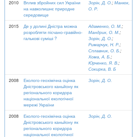
2010
Вплив збройних сил України
Зорін, Д. О.
;
Манюк,
на навколишнє природне
О. Р.
середовище
2015
Де у долині Дністра можна
Адаменко, О. М.
;
розробляти пісчано-гравійно-
Мандрик, О. М.
;
галькові суміші ?
Зорін, Д. О.
;
Римарчук, Н. Р.
;
Сплавник, О. Б.
;
Хома, А. Б.
;
Юрченко, Я. В.
;
Сокирка, В. Б
2008
Еколого-геохімічна оцінка
Зорін, Д. О.
Дністровського каньйону як
регіонального коридора
національної екологічної
мережі України
2008
Еколого-геохімічна оцінка
Зорін, Д. О.
Дністровського каньйону як
регіонального коридора
національної екологічної