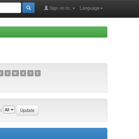
Sign on to:
Language
U
V
W
X
Y
Z
: