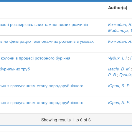
Author(s)
тивості розширювальних тампонажних розчинів
Кочкодан, Я
Майструк, В
ів на фільтрацію тампонажних розчинів в умовах
Кочкодан, Я
ї колони в процесі роторного буріння
Чудик, І. І.
;
 бурильних труб
Івасів, В. М.
Р. В.
;
Гриців,
вин з врахуванням стану породоруйнівного
Юрич, Л. Р.
вин з врахуванням стану породоруйнівного
Юрич, Л. Р.
Showing results 1 to 6 of 6