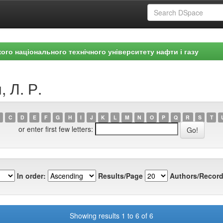
ого національного технічного університету нафти і газу
 Л. Р.
C
D
E
F
G
H
I
J
K
L
M
N
O
P
Q
R
S
T
or enter first few letters:
In order:
Results/Page
Authors/Record
Showing results 1 to 6 of 6