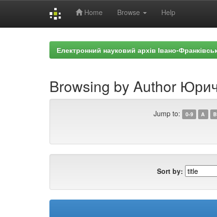
Home
Browse
Help
Skip
navigation
Електронний науковий архів Івано-Франківськ
Browsing by Author Юрич,
Jump to:
0-9
A
B
Sort by: