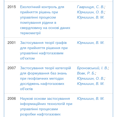
2015
Екологічний контроль для
Гаврищук, С. В.
;
прийняття рішень при
Юрчишин, О. В.
;
управлінні процесом
Юрчишин, В. М.
помпування рідини в
свердловину на основі даних
термометрії
2001
Застосування теорії графів
Юрчишин, В. М.
для прийняття рішення при
управлінні нафтогазовим
об'єктом
2007
Застосування теорії категорій
Броновський, І. В.
;
для формування баз знань
Вовк, Р. Б.
;
при геофізичних методах
Юрчишин, О. В.
;
досліджень нафтогазових
Юрчишин, В. М.
об'єктів
2006
Наукові основи застосування
Юрчишин, В. М.
інформаційних технологій при
управлінні процесами
розробки нафтогазових