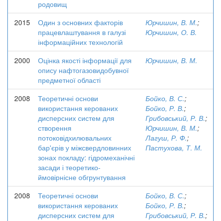
родовищ
2015
Один з основних факторів
Юрчишин, В. М.
;
працевлаштування в галузі
Юрчишин, О. В.
інформаційних технологій
2000
Оцінка якості інформації для
Юрчишин, В. М.
опису нафтогазовидобувної
предметної області
2008
Теоретичні основи
Бойко, В. С.
;
використання керованих
Бойко, Р. В.
;
дисперсних систем для
Грибовський, Р. В.
;
створення
Юрчишин, В. М.
;
потоковідхилювальних
Лагуш, Р. Ф.
;
бар'єрів у міжсвердловинних
Пастухова, Т. М.
зонах покладу: гідромеханічні
засади і теоретико-
ймовірнісне обгрунтування
2008
Теоретичні основи
Бойко, В. С.
;
використання керованих
Бойко, Р. В.
;
дисперсних систем для
Грибовський, Р. В.
;