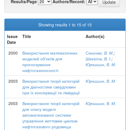
Results/Page
Authors/Record:
Showing results 1 to 15 of 15
Issue
Title
Author(s)
Date
2000
Використання математичних
Сеничак, В. М.
;
моделей об'єктів для
Шекета, В. І.
;
прогнозування
Юрчишин, В. М.
нафтогазоносності
2003
Використання теорії категорій
Юрчишин, В. М.
для діагностики свердловин
при їх консервації та ліквідації
2003
Використання теорії категорій
Юрчишин, В. М.
для опису моделі
автоматизованої системи
управління життєвим циклом
нафтогазового родовища