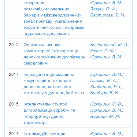
створення
Юрчишин, В. М.
;
потоковідхилювальних
Лагуш, Р. Ф.
;
бар'єрів у міжсвердловинних
Пастухова, Т. М.
зонах покладу: узагальнення
теоретичних основ і напрямки
подальших досліджень
2012
Формальні основи
Бестильний, М. Я.
;
комп'ютерної інтерпретації
Козак, О. Ф.
;
даних геофізичних досліджень
Юрчишин, В. М.
свердловин
2017
Іноваційно інформаційно-
Юрчишин, В. М.
;
комунікаційні технології
Пасєка, М. С.
;
донесення навчального
Храбатин, Р. І.
;
матеріалу у дистанційній освіті
Бандура, В. В.
2015
Інтелектуальність при
Юрчишин, О. В.
;
алгоритмізації обробки та
Юрчишин, В. М.
;
інтерпретації даних
Яцишин, М. М.
термометрії
2017
Інтелімедійні методи
Юрчишин, В. М.
;