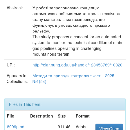
Abstract:
У роботі запропоновано концепцію
автоматизованої системи контролю технічного
стану магістральних газопроводів, що
функціонує в умовах складного гірського
рельєфу.
The study proposes a concept for an automated
system to monitor the technical condition of main
gas pipelines operating in challenging
mountainous terrain.
URI:
http://elar.nung.edu.ua/handle/123456789/10020
Appears in
Методи та прилади контролю якості - 2025 -
Collections:
№1(54)
Files in This Item:
File
Description
Size
Format
8999p.pdf
911.46
Adobe
View/Open