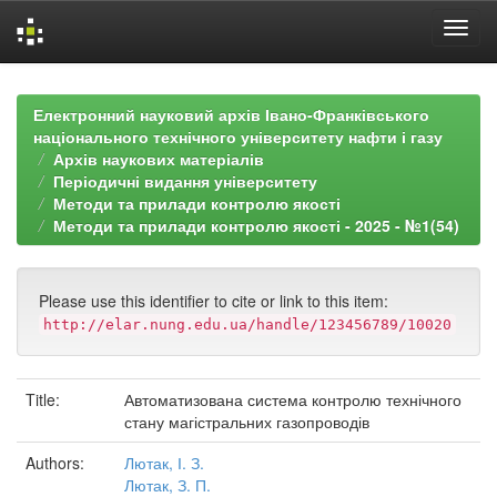
Skip
navigation
Електронний науковий архів Івано-Франківського
національного технічного університету нафти і газу
Архів наукових матеріалів
Періодичні видання університету
Методи та прилади контролю якості
Методи та прилади контролю якості - 2025 - №1(54)
Please use this identifier to cite or link to this item:
http://elar.nung.edu.ua/handle/123456789/10020
Title:
Автоматизована система контролю технічного
стану магістральних газопроводів
Authors:
Лютак, І. З.
Лютак, З. П.