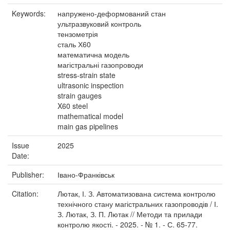
Keywords:
напружено-деформований стан
ультразвуковий контроль
тензометрія
сталь Х60
математична модель
магістральні газопроводи
stress-strain state
ultrasonic inspection
strain gauges
X60 steel
mathematical model
main gas pipelines
Issue
2025
Date:
Publisher:
Івано-Франківськ
Citation:
Лютак, І. З. Автоматизована система контролю
технічного стану магістральних газопроводів / І.
З. Лютак, З. П. Лютак // Методи та прилади
контролю якості. - 2025. - № 1. - С. 65-77.