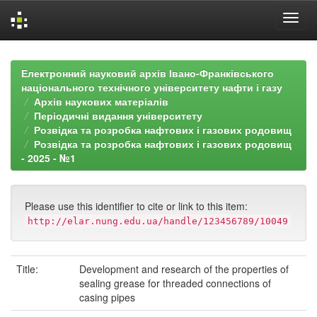
Skip
navigation
Електронний науковий архів Івано-Франківського
національного технічного університету нафти і газу
Архів наукових матеріалів
Періодичні видання університету
Розвідка та розробка нафтових і газових родовищ
Розвідка та розробка нафтових і газових родовищ
- 2025 - №1
Please use this identifier to cite or link to this item:
http://elar.nung.edu.ua/handle/123456789/10049
Title:
Development and research of the properties of
sealing grease for threaded connections of
casing pipes