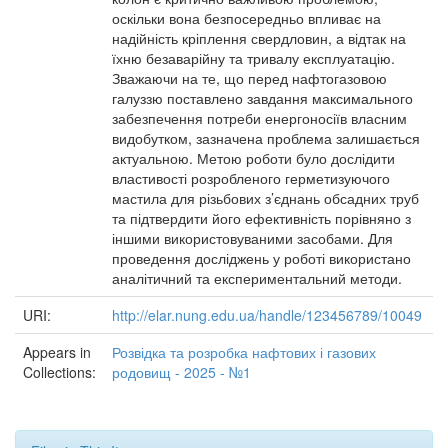
оскільки вона безпосередньо впливає на
надійність кріплення свердловин, а відтак на
їхню безаварійну та тривалу експлуатацію.
Зважаючи на те, що перед нафтогазовою
галуззю поставлено завдання максимального
забезпечення потреби енергоносіїв власним
видобутком, зазначена проблема залишається
актуальною. Метою роботи було дослідити
властивості розробленого герметизуючого
мастила для різьбових з’єднань обсадних труб
та підтвердити його ефективність порівняно з
іншими використовуваними засобами. Для
проведення досліджень у роботі використано
аналітичний та експериментальний методи.
URI:
http://elar.nung.edu.ua/handle/123456789/10049
Appears in
Розвідка та розробка нафтових і газових
Collections:
родовищ - 2025 - №1