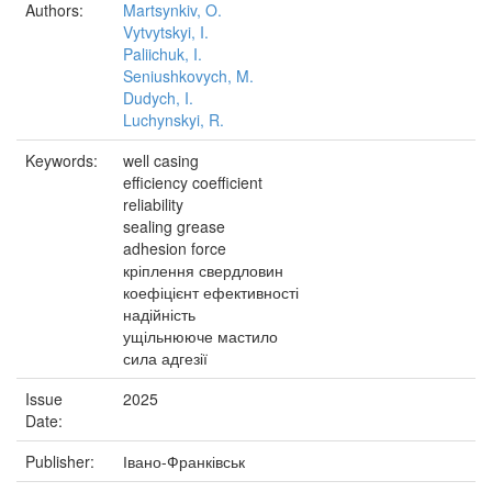
Authors:
Martsynkiv, O.
Vytvytskyi, I.
Paliichuk, I.
Seniushkovych, M.
Dudych, I.
Luchynskyi, R.
Keywords:
well casing
efficiency coefficient
reliability
sealing grease
adhesion force
кріплення свердловин
коефіцієнт ефективності
надійність
ущільнююче мастило
сила адгезії
Issue
2025
Date:
Publisher:
Івано-Франківськ