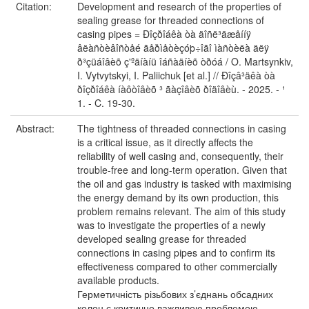
Citation:
Development and research of the properties of
sealing grease for threaded connections of
casing pipes = Ðîçðîáêà òà äîñë³äæåííÿ
âëàñòèâîñòåé ãåðìåòèçóþ÷îãî ìàñòèëà äëÿ
ð³çüáîâèõ ç'ºäíàíü îáñàäíèõ òðóá / O. Martsynkiv,
I. Vytvytskyi, I. Paliichuk [et al.] // Ðîçâ³äêà òà
ðîçðîáêà íàôòîâèõ ³ ãàçîâèõ ðîäîâèù. - 2025. - ¹
1. - C. 19-30.
Abstract:
The tightness of threaded connections in casing
is a critical issue, as it directly affects the
reliability of well casing and, consequently, their
trouble-free and long-term operation. Given that
the oil and gas industry is tasked with maximising
the energy demand by its own production, this
problem remains relevant. The aim of this study
was to investigate the properties of a newly
developed sealing grease for threaded
connections in casing pipes and to confirm its
effectiveness compared to other commercially
available products.
Герметичність різьбових з’єднань обсадних
колон є критично важливою проблемою,