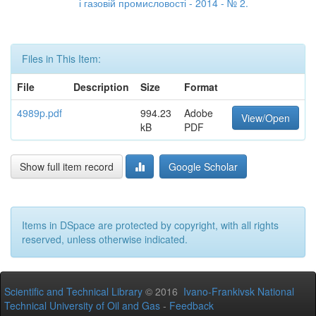
і газовій промисловості - 2014 - № 2.
Files in This Item:
File
Description
Size
Format
4989p.pdf
994.23
Adobe
View/Open
kB
PDF
Show full item record
Google Scholar
Items in DSpace are protected by copyright, with all rights
reserved, unless otherwise indicated.
Scientific and Technical Library
© 2016
Ivano-Frankivsk National
Technical University of Oil and Gas
-
Feedback