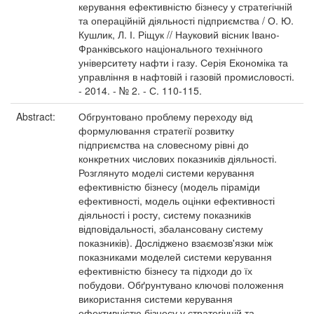
керування ефективністю бізнесу у стратегічній
та операційній діяльності підприємства / О. Ю.
Кушлик, Л. І. Ріщук // Науковий вісник Івано-
Франківського національного технічного
університету нафти і газу. Серія Економіка та
управління в нафтовій і газовій промисловості.
- 2014. - № 2. - С. 110-115.
Abstract:
Обгрунтовано проблему переходу від
формулювання стратегії розвитку
підприємства на словесному рівні до
конкретних числових показників діяльності.
Розглянуто моделі системи керування
ефективністю бізнесу (модель піраміди
ефективності, модель оцінки ефективності
діяльності і росту, систему показників
відповідальності, збалансовану систему
показників). Досліджено взаємозв'язки між
показниками моделей системи керування
ефективністю бізнесу та підходи до їх
побудови. Обґрунтувано ключові положення
використання системи керування
ефективністю бізнесу у стратегічній та