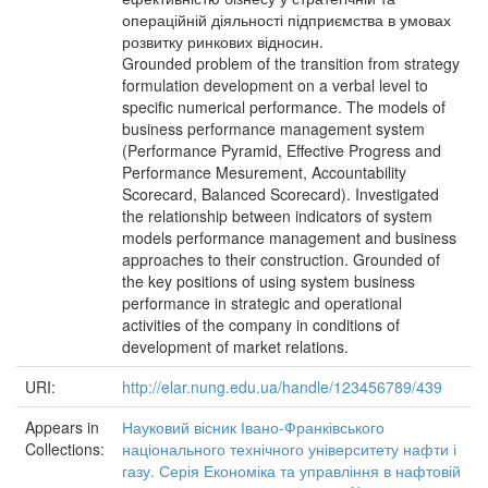
операційній діяльності підприємства в умовах
розвитку ринкових відносин.
Grounded problem of the transition from strategy
formulation development on a verbal level to
specific numerical performance. The models of
business performance management system
(Performance Pyramid, Effective Progress and
Performance Mesurement, Accountability
Scorecard, Balanced Scorecard). Investigated
the relationship between indicators of system
models performance management and business
approaches to their construction. Grounded of
the key positions of using system business
performance in strategic and operational
activities of the company in conditions of
development of market relations.
URI:
http://elar.nung.edu.ua/handle/123456789/439
Appears in
Науковий вісник Івано-Франківського
Collections:
національного технічного університету нафти і
газу. Серія Економіка та управління в нафтовій