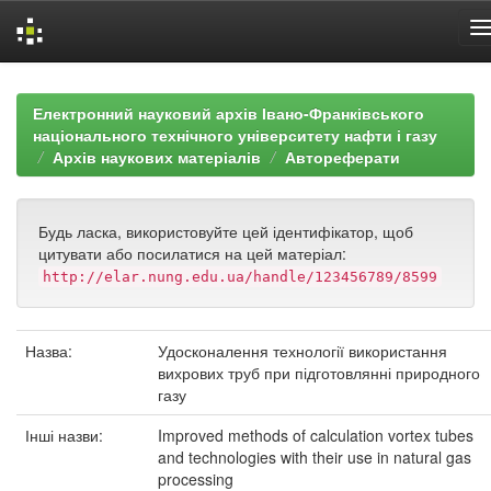
Skip
navigation
Електронний науковий архів Івано-Франківського
національного технічного університету нафти і газу
Архів наукових матеріалів
Автореферати
Будь ласка, використовуйте цей ідентифікатор, щоб
цитувати або посилатися на цей матеріал:
http://elar.nung.edu.ua/handle/123456789/8599
Назва:
Удосконалення технології використання
вихрових труб при підготовлянні природного
газу
Інші назви:
Improved methods of calculation vortex tubes
and technologies with their use in natural gas
processing