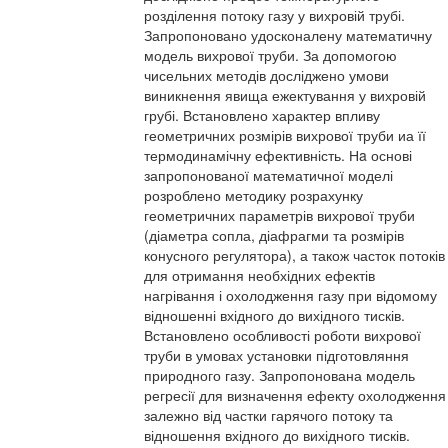
розділення потоку газу у вихровій трубі.
Запропоновано удосконалену математичну
модель вихрової труби. За допомогою
чисельних методів досліджено умови
виникнення явища ежектування у вихровій
грубі. Встановлено характер впливу
геометричних розмірів вихрової труби иа її
термодинамічну ефективність. Нa основі
запропонованої математичної моделі
розроблено методику розрахунку
геометричних параметрів вихрової труби
(діаметра сопла, діафрагми та розмірів
конусного регулятора), а також часток потоків
для отримання необхідних ефектів
нагрівання і охолодження газу при відомому
відношенні вхідного до вихідного тисків.
Встановлено особливості роботи вихрової
труби в умовах установки підготовляння
природного газу. Запропонована модель
регресії для визначення ефекту охолодження
залежно від частки гарячого потоку та
відношення вхідного до вихідного тисків.