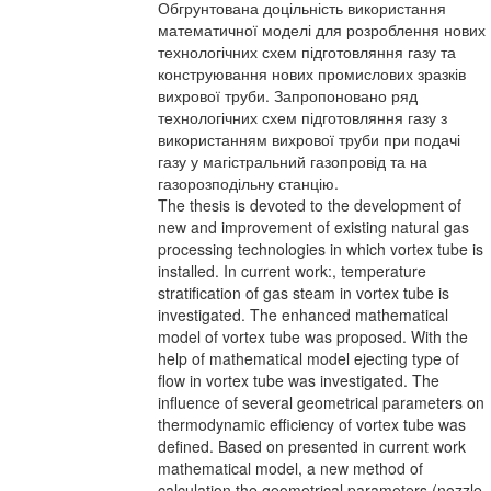
Обгрунтована доцільність використання
математичної моделі для розроблення нових
технологічних схем підготовляння газу та
конструювання нових промислових зразків
вихрової труби. Запропоновано ряд
технологічних схем підготовляння газу з
використанням вихрової труби при подачі
газу у магістральний газопровід та на
газорозподільну станцію.
The thesis is devoted to the development of
new and improvement of existing natural gas
processing technologies in which vortex tube is
installed. In current work:, temperature
stratification of gas steam in vortex tube is
investigated. The enhanced mathematical
model of vortex tube was proposed. With the
help of mathematical model ejecting type of
flow in vortex tube was investigated. The
influence of several geometrical parameters on
thermodynamic efficiency of vortex tube was
defined. Based on presented in current work
mathematical model, a new method of
calculation the geometrical parameters (nozzle