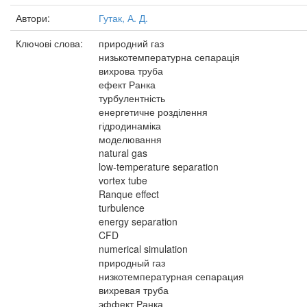
Автори:
Гутак, А. Д.
Ключові слова:
природний газ
низькотемпературна сепарація
вихрова труба
ефект Ранка
турбулентність
енергетичне розділення
гідродинаміка
моделювання
natural gas
low-temperature separation
vortex tube
Ranque effect
turbulence
energy separation
CFD
numerical simulation
природный газ
низкотемпературная сепарация
вихревая труба
эффект Ранка