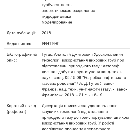
турбулентность
энергетическое разделение
гидродинамика
моделирование
Дата публікації:
2018
Видавництво:
ІФНТУНГ
Бібліографічний
Гутак, Анатолій Дмитрович Удосконалення
опис:
технології використання вихрових труб при
підготовлянні природного газу : автореф.
дис. на здобуття наук. ступеня канд. техн.
наук : спец. 05.15.06 "Розробка нафтових та
газових родовищ" / А. Д. Гутак ; Івано-
Франків. нац. техн. ун-т нафти і газу. - Івано-
Франківськ, 2018. - 21 с. - 18-19.
Короткий огляд
Дисертація присвячена удосконаленню
(реферат):
існуючих технологій підготовляння
природного газу до транспортування шляхом
використання вихрових труб. У роботі
досліджено процес температурного