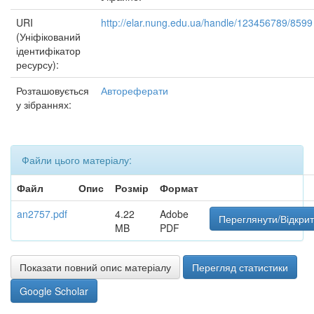
URI
http://elar.nung.edu.ua/handle/123456789/8599
(Уніфікований
ідентифікатор
ресурсу):
Розташовується
Автореферати
у зібраннях:
Файли цього матеріалу:
Файл
Опис
Розмір
Формат
an2757.pdf
4.22
Adobe
Переглянути/Відкри
MB
PDF
Показати повний опис матеріалу
Перегляд статистики
Google Scholar