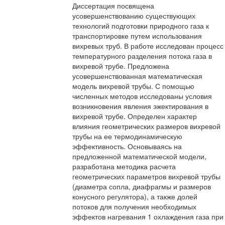
Диссертация посвящена
усовершенствованию существующих
технологий подготовки природного газа к
транспортировке путем использования
вихревых труб. В работе исследован процесс
температурного разделения потока газа в
вихревой трубе. Предложена
усовершенствованная математическая
модель вихревой трубы. С помощью
численных методов исследованы условия
возникновения явления эжектирования в
вихревой трубе. Определен характер
влияния геометрических размеров вихревой
трубы на ее термодинамическую
эффективность. Основываясь на
предложенной математической модели,
разработана методика расчета
геометрических параметров вихревой трубы
(диаметра сопла, диафрагмы и размеров
конусного регулятора), а также долей
потоков для получения необходимых
эффектов нагревания 1 охлаждения газа при