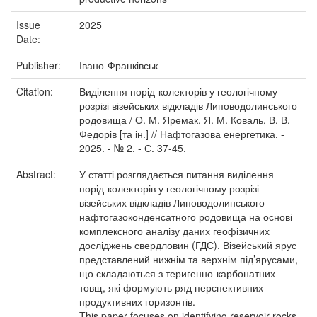
Issue
2025
Date:
Publisher:
Івано-Франківськ
Citation:
Виділення порід-колекторів у геологічному
розрізі візейських відкладів Липоводолинського
родовища / О. М. Яремак, Я. М. Коваль, В. В.
Федорів [та ін.] // Нафтогазова енергетика. -
2025. - № 2. - С. 37-45.
Abstract:
У статті розглядається питання виділення
порід-колекторів у геологічному розрізі
візейських відкладів Липоводолинського
нафтогазоконденсатного родовища на основі
комплексного аналізу даних геофізичних
досліджень свердловин (ГДС). Візейський ярус
представлений нижнім та верхнім під’ярусами,
що складаються з теригенно-карбонатних
товщ, які формують ряд перспективних
продуктивних горизонтів.
This paper focuses on identifying reservoir rocks