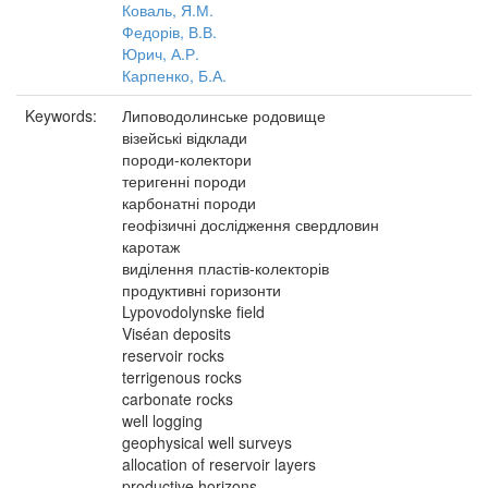
Коваль, Я.М.
Федорів, В.В.
Юрич, А.Р.
Карпенко, Б.А.
Keywords:
Липоводолинське родовище
візейські відклади
породи-колектори
теригенні породи
карбонатні породи
геофізичні дослідження свердловин
каротаж
виділення пластів-колекторів
продуктивні горизонти
Lypovodolynske field
Viséan deposits
reservoir rocks
terrigenous rocks
carbonate rocks
well logging
geophysical well surveys
allocation of reservoir layers
productive horizons