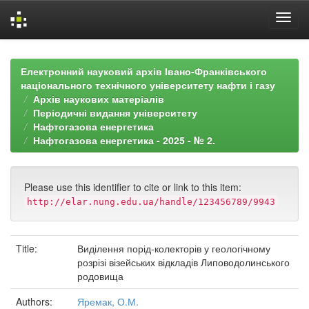
Skip
navigation
Електронний науковий архів Івано-Франківського
національного технічного університету нафти і газу
Архів наукових матеріалів
Періодичні видання університету
Нафтогазова енергетика
Нафтогазова енергетика - 2025 - № 2.
Please use this identifier to cite or link to this item:
http://elar.nung.edu.ua/handle/123456789/9943
Title:
Виділення порід-колекторів у геологічному
розрізі візейських відкладів Липоводолинського
родовища
Authors:
Яремак, О.М.