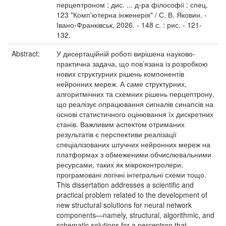
перцептроном : дис. ... д-ра філософії : спец.
123 "Комп'ютерна інженерія" / С. В. Яковин. -
Івано-Франківськ, 2026. - 148 с. : рис. - 121-
132.
Abstract:
У дисертаційній роботі вирішена науково-
практична задача, що пов’язана із розробкою
нових структурних рішень компонентів
нейронних мереж. А саме структурних,
алгоритмічних та схемних рішень перцептрону,
що реалізує опрацювання сигналів синапсів на
основі статистичного оцінювання їх дискретних
станів. Важливим аспектом отриманих
результатів є перспективи реалізації
спеціалізованих штучних нейронних мереж на
платформах з обмеженими обчислювальними
ресурсами, таких як мікроконтролери,
програмовані логічні інтегральні схеми тощо.
This dissertation addresses a scientific and
practical problem related to the development of
new structural solutions for neural network
components—namely, structural, algorithmic, and
schematic solutions for a perceptron that