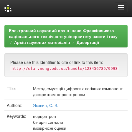
Skip
navigation
Електронний науковий архів Івано-Франківського
національного технічного університету нафти і газу
Архів наукових матеріалів
Дисертації
Please use this identifier to cite or link to this item:
http://elar.nung.edu.ua/handle/123456789/9993
Title:
Метод емуляції цифрових логічних компонент
дискретним перцептроном
Authors:
Яковин, С. В.
Keywords:
перцептрон
бінарні сигнали
імовірнісні оцінки