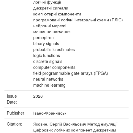
логічні функції
дискретні сигнали
комп'ютерні компоненти
програмовані логічні інтегральні схеми (ПЛІС)
нейронні мережі
машинне навчання
perceptron
binary signals
probabilistic estimates
logic functions
discrete signals
computer components
field-programmable gate arrays (FPGA)
neural networks
machine learning
Issue
2026
Date:
Publisher:
Івано-Франківськ
Citation:
Яковин, Сергій Васильович Метод емуляції
цифрових логічних компонент дискретним