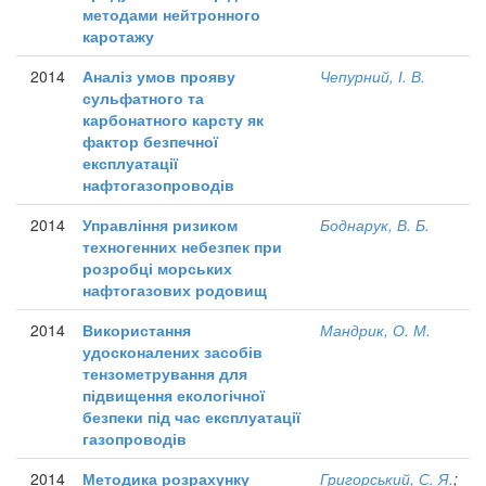
методами нейтронного
каротажу
2014
Аналіз умов прояву
Чепурний, І. В.
сульфатного та
карбонатного карсту як
фактор безпечної
експлуатації
нафтогазопроводів
2014
Управління ризиком
Боднарук, В. Б.
техногенних небезпек при
розробці морських
нафтогазових родовищ
2014
Використання
Мандрик, О. М.
удосконалених засобів
тензометрування для
підвищення екологічної
безпеки під час експлуатації
газопроводів
2014
Методика розрахунку
Григорський, С. Я.
;