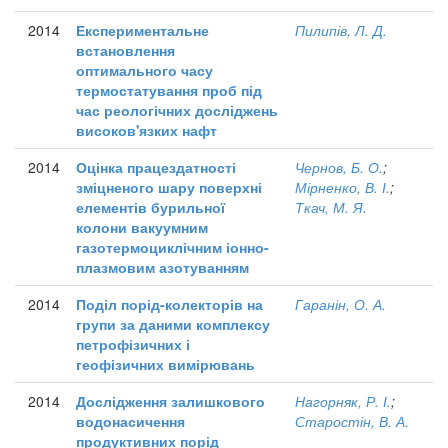
2014
Експериментальне
Пилипів, Л. Д.
встановлення
оптимального часу
термостатування проб під
час реологічних досліджень
високов'язких нафт
2014
Оцінка працездатності
Чернов, Б. О.
;
зміцненого шару поверхні
Мірненко, В. І.
;
елементів бурильної
Ткач, М. Я.
колони вакуумним
газотермоциклічним іонно-
плазмовим азотуванням
2014
Поділ порід-колекторів на
Гаранін, О. А.
групи за даними комплексу
петрофізичних і
геофізичних вимірювань
2014
Дослідження залишкового
Нагорняк, Р. І.
;
водонасичення
Старостін, В. А.
продуктивних порід