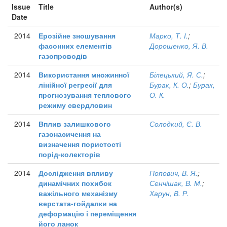
Issue
Title
Author(s)
Date
2014
Ерозійне зношування
Марко, Т. І.
;
фасонних елементів
Дорошенко, Я. В.
газопроводів
2014
Використання множинної
Білецький, Я. С.
;
лінійної регресії для
Бурак, К. О.
;
Бурак,
прогнозування теплового
О. К.
режиму свердловин
2014
Вплив залишкового
Солодкий, Є. В.
газонасичення на
визначення пористості
порід-колекторів
2014
Дослідження впливу
Попович, В. Я.
;
динамічних похибок
Сенчішак, В. М.
;
важільного механізму
Харун, В. Р.
верстата-гойдалки на
деформацію і переміщення
його ланок