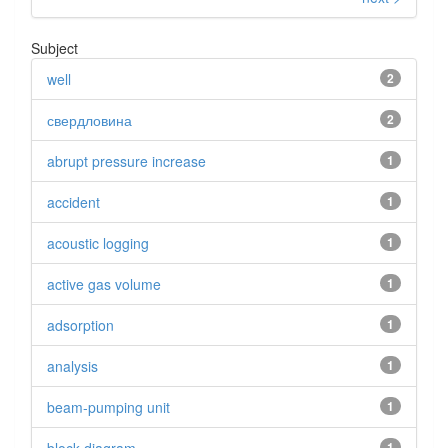
Subject
well
2
свердловина
2
abrupt pressure increase
1
accident
1
acoustic logging
1
active gas volume
1
adsorption
1
analysis
1
beam-pumping unit
1
1