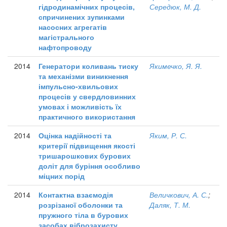
гідродинамічних процесів,
Середюк, М. Д.
спричинених зупинками
насосних агрегатів
магістрального
нафтопроводу
2014
Генератори коливань тиску
Якимечко, Я. Я.
та механізми виникнення
імпульсно-хвильових
процесів у свердловинних
умовах і можливість їх
практичного використання
2014
Оцінка надійності та
Яким, Р. С.
критерії підвищення якості
тришарошкових бурових
доліт для буріння особливо
міцних порід
2014
Контактна взаємодія
Величкович, А. С.
;
розрізаної оболонки та
Даляк, Т. М.
пружного тіла в бурових
засобах віброзахисту