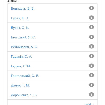
Author
Боднарук, В. Б.
1
Бурак, К. О.
1
Бурак, О. К.
1
Білецький, Я. С.
1
Величкович, А. С.
1
Гаранін, О. А.
1
Гедзик, Н. М.
1
Григорський, С. Я.
1
Даляк, Т. М.
1
Дорошенко, Я. В.
1
next >