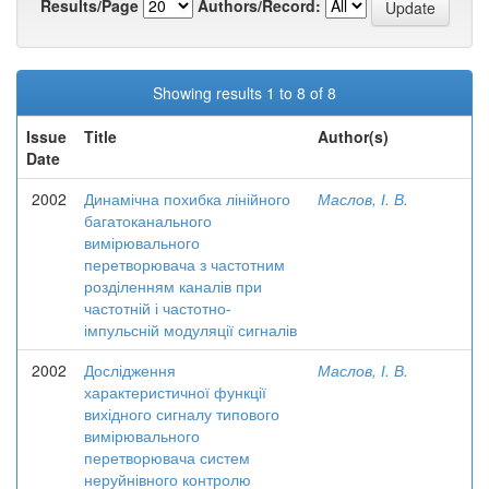
Results/Page
Authors/Record:
Showing results 1 to 8 of 8
Issue
Title
Author(s)
Date
2002
Динамічна похибка лінійного
Маслов, І. В.
багатоканального
вимірювального
перетворювача з частотним
розділенням каналів при
частотній і частотно-
імпульсній модуляції сигналів
2002
Дослідження
Маслов, І. В.
характеристичної функції
вихідного сигналу типового
вимірювального
перетворювача систем
неруйнівного контролю