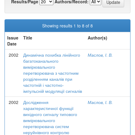
Results/Page
Authors/Record:
Showing results 1 to 8 of 8
Issue
Title
Author(s)
Date
2002
Динамічна похибка лінійного
Маслов, І. В.
багатоканального
вимірювального
перетворювача з частотним
розділенням каналів при
частотній і частотно-
імпульсній модуляції сигналів
2002
Дослідження
Маслов, І. В.
характеристичної функції
вихідного сигналу типового
вимірювального
перетворювача систем
неруйнівного контролю