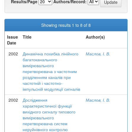
Results/Page
Authors/Record:
Showing results 1 to 8 of 8
Issue
Title
Author(s)
Date
2002
Динамічна похибка лінійного
Маслов, І. В.
багатоканального
вимірювального
перетворювача з частотним
розділенням каналів при
частотній і частотно-
імпульсній модуляції сигналів
2002
Дослідження
Маслов, І. В.
характеристичної функції
вихідного сигналу типового
вимірювального
перетворювача систем
неруйнівного контролю